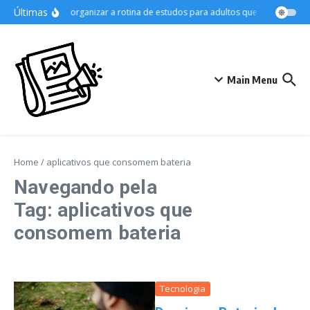
Ir para o conteúdo
Últimas
Como organizar a rotina de estudos para adultos que trabalham
Main Menu
Home
/
aplicativos que consomem bateria
Navegando pela
Tag: aplicativos que
consomem bateria
Tecnologia