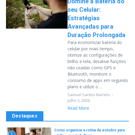
Domine a Bateria do
seu Celular:
Estratégias
Avançadas para
Duração Prolongada
Para economizar bateria do
celular por mais tempo,
otimize as configurações de
brilho e tela, desative funções
não usadas como GPS e
Bluetooth, monitore o
consumo de apps em segundo
plano e utilize o ...
Samuel Santos Barreto
julho 3, 2026
Read More
Destaques
Como organizar a rotina de estudos para
1