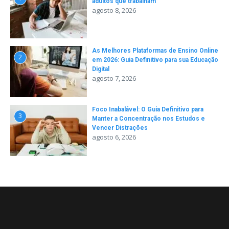
adultos que trabalham
agosto 8, 2026
As Melhores Plataformas de Ensino Online
2
em 2026: Guia Definitivo para sua Educação
Digital
agosto 7, 2026
Foco Inabalável: O Guia Definitivo para
3
Manter a Concentração nos Estudos e
Vencer Distrações
agosto 6, 2026