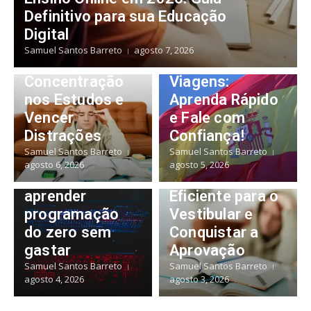
Foco
Definitivo para sua Educação
Educação
Inabalável: O
Digital
Guia Definitivo
Domine o
Samuel Santos Barreto
agosto 7, 2026
para Manter a
Espanhol para
Concentração
Viagens:
Educação
nos Estudos e
Aprenda Rápido
Desvende o
Vencer
e Fale com
Sucesso: Como
Distrações
Confiança!
Criar um
Samuel Santos Barreto
Samuel Santos Barreto
Educação
Método de
agosto 6, 2026
agosto 5, 2026
Dicas para
Estudo
aprender
Eficiente para o
programação
Vestibular e
do zero sem
Conquistar a
gastar
Aprovação
Samuel Santos Barreto
Samuel Santos Barreto
agosto 4, 2026
agosto 3, 2026