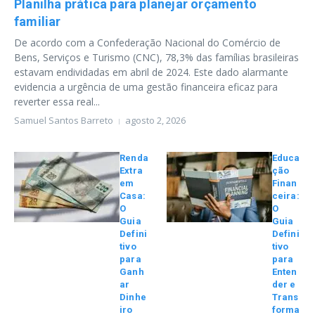
Planilha prática para planejar orçamento
familiar
De acordo com a Confederação Nacional do Comércio de
Bens, Serviços e Turismo (CNC), 78,3% das famílias brasileiras
estavam endividadas em abril de 2024. Este dado alarmante
evidencia a urgência de uma gestão financeira eficaz para
reverter essa real...
Samuel Santos Barreto
agosto 2, 2026
Renda
Educa
Extra
ção
em
Finan
Casa:
ceira:
O
O
Guia
Guia
Defini
Defini
tivo
tivo
para
para
Ganh
Enten
ar
der e
Dinhe
Trans
iro
forma