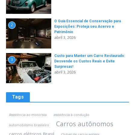
O Guia Essencial de Conservação para
2
Exposições: Proteja seu Acervo e
Patrimônio
abril 3, 2026
Custo para Manter um Carro Restaurado:
3
Desvende os Custos Reais e Evite
Surpresas!
abril 3, 2026
Tags
Assistência ao motorista
assistência à condução
Carros autônomos
automobilismo brasileiro
carros elétricos Brasil
Clubes de carros antigos