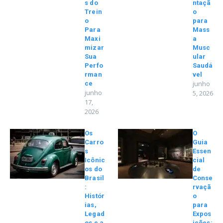
s do
ntaçã
Trein
o
o
para
Para
Mass
Maxi
a
mizar
Musc
Sua
ular
Perfo
Saudá
rman
vel
junho
ce
junho
5, 2026
17,
2026
Os
O
Carro
Guia
s
Essen
Icônic
cial
os do
de
Brasil
Conse
:
rvaçã
Histór
o
ias,
para
Legad
Expos
os e a
ições: