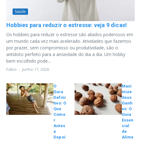
Saúde
Hobbies para reduzir o estresse: veja 9 dicas!
Os hobbies para reduzir o estresse são aliados poderosos em
um mundo cada vez mais acelerado. Atividades que fazemos
por prazer, sem compromisso ou produtividade, são o
antídoto perfeito para a ansiedade do dia a dia. Um hobby
bem escolhido pode...
Fabio
junho 17, 2026
O
Maxi
Guia
mize
Defini
Seus
tivo: O
Ganh
Que
os: O
Come
Guia
r
Essen
Antes
cial
e
de
Depoi
Alime