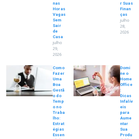
nas
r Suas
Horas
Finan
Vagas
ças
julho
Sem
Sair
28,
de
2026
Casa
julho
29,
2026
Como
Domi
Fazer
ne o
Uma
Home
Boa
Office
Gestã
:
o do
Dicas
Temp
Infalív
o no
eis
Traba
para
lho:
Aume
Estrat
ntar
égias
Sua
Essen
Produ