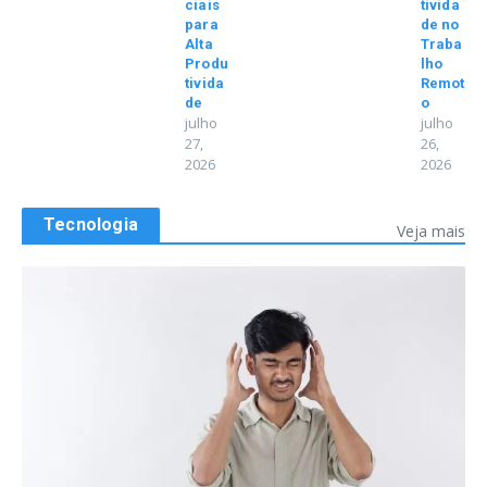
ciais
tivida
para
de no
Alta
Traba
Produ
lho
tivida
Remot
de
o
julho
julho
27,
26,
2026
2026
Tecnologia
Veja mais