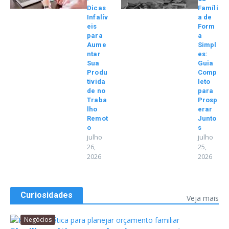
Dicas
Famíli
Infalív
a de
eis
Form
para
a
Aume
Simpl
ntar
es:
Sua
Guia
Produ
Comp
tivida
leto
de no
para
Traba
Prosp
lho
erar
Remot
Junto
o
s
julho
julho
26,
25,
2026
2026
Curiosidades
Veja mais
Negócios