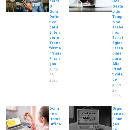
ceira:
Boa
O
Gestã
Guia
o do
Defini
Temp
tivo
o no
para
Traba
Enten
lho:
der e
Estrat
Trans
égias
forma
Essen
r Suas
ciais
Finan
para
ças
Alta
julho
Produ
28,
tivida
de
2026
julho
27,
2026
Domi
Organ
ne o
ize as
Home
Finan
Office
ças
:
da