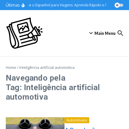
Ir para o conteúdo
Últimas
Domine o Espanhol para Viagens: Aprenda Rápido e Fale com Confi
Main Menu
Home
/
Inteligência artificial automotiva
Navegando pela
Tag: Inteligência artificial
automotiva
Automóveis