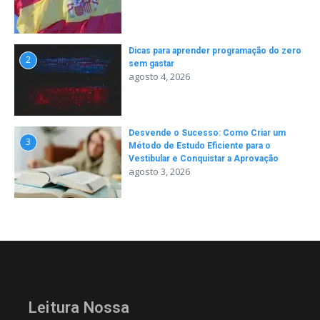
Dicas para aprender programação do zero
2
sem gastar
agosto 4, 2026
Desvende o Sucesso: Como Criar um
3
Método de Estudo Eficiente para o
Vestibular e Conquistar a Aprovação
agosto 3, 2026
Leitura Nossa