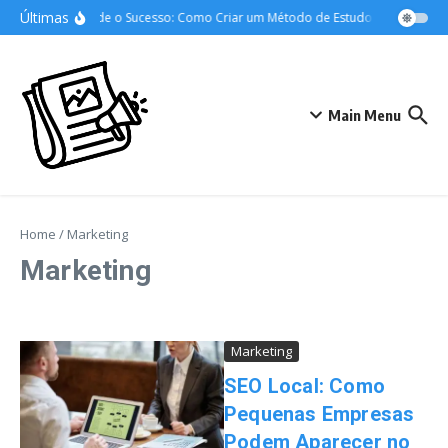
Ir para o conteúdo
Últimas
Desvende o Sucesso: Como Criar um Método de Estudo Eficiente para 
Main Menu
Home
/
Marketing
Marketing
Marketing
SEO Local: Como
Pequenas Empresas
Podem Aparecer no