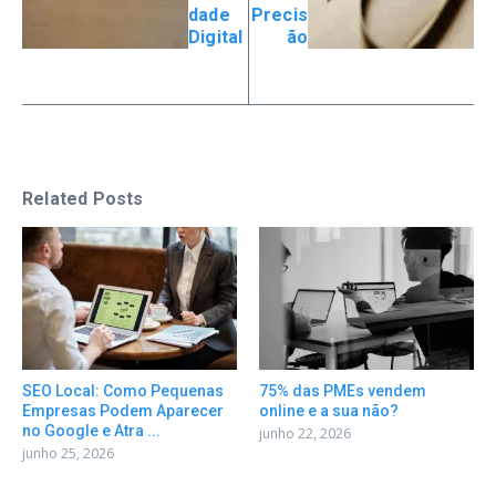
dade
Precis
Digital
ão
Related Posts
SEO Local: Como Pequenas
75% das PMEs vendem
Empresas Podem Aparecer
online e a sua não?
no Google e Atra ...
junho 22, 2026
junho 25, 2026