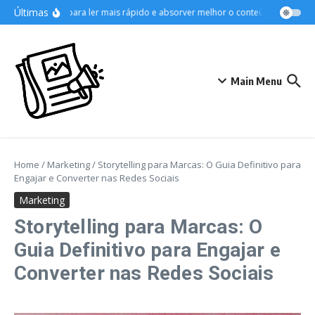
Ir para o conteúdo
Últimas
Técnicas para ler mais rápido e absorver melhor o conteúdo
Como org
Main Menu
Home
/
Marketing
/
Storytelling para Marcas: O Guia Definitivo para
Engajar e Converter nas Redes Sociais
Marketing
Storytelling para Marcas: O
Guia Definitivo para Engajar e
Converter nas Redes Sociais