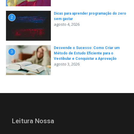
Dicas para aprender programação do zero
2
sem gastar
agosto 4, 2026
Desvende o Sucesso: Como Criar um
3
Método de Estudo Eficiente para o
Vestibular e Conquistar a Aprovação
agosto 3, 2026
Leitura Nossa