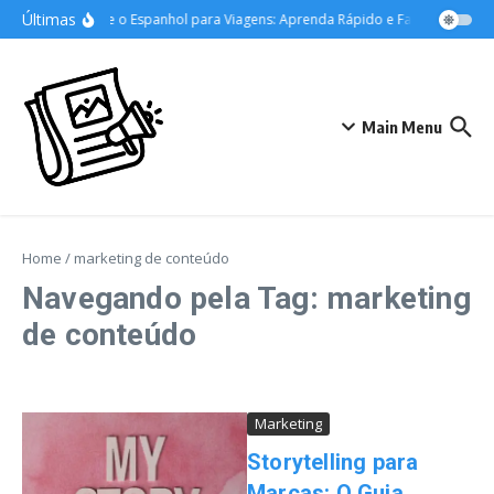
Ir para o conteúdo
Últimas
Domine o Espanhol para Viagens: Aprenda Rápido e Fale com Confia
Main Menu
Home
/
marketing de conteúdo
Navegando pela Tag: marketing
de conteúdo
Marketing
Storytelling para
Marcas: O Guia