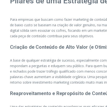
Pilares de uma Estratégia 
Para empresas que buscam como fazer marketing de conteúdo c
de baixo custo se baseiam na criação de valor genuíno, na 
digital sólida sem esvaziar os cofres, focando em um market
cada peça de conteúdo contribua para seus objetivos.
Criação de Conteúdo de Alto Valor (e Otim
A base de qualquer estratégia de sucesso, especialmente com o
respondam a perguntas e eduquem seu público. Para quem bus
e nichados pode trazer tráfego qualificado com menos concorrê
palavras-chave aumentam a visibilidade orgânica. Uma pesqu
retorno sobre investimento marketing conteúdo muito mais in
Reaproveitamento e Repropósito de Conteú
Uma das estratégias de conteúdo econômicas mais eficazes é