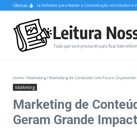
Ir para o conteúdo
Últimas
abalável: O Guia Definitivo para Manter a Concentração nos Estudos e Vencer 
Leitura Nos
Tudo que você precisa ler para ficar bem info
Home
/
Marketing
/
Marketing de Conteúdo com Pouco Orçamento:
Marketing
Marketing de Conteú
Geram Grande Impac