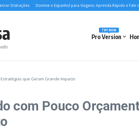
Distrações
Domine o Espanhol para Viagens: Aprenda Rápido e Fale com Con
sa
TRY NOW
Pro Version
Ho
rmado
 Estratégias que Geram Grande Impacto
do com Pouco Orçamento
to