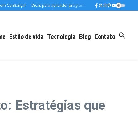
fiança!
Dicas para aprender programação do zero sem gastar
Desvende
me
Estilo de vida
Tecnologia
Blog
Contato
: Estratégias que