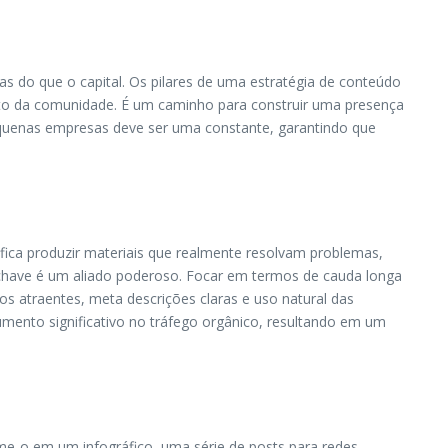
s do que o capital. Os pilares de uma estratégia de conteúdo
nto da comunidade. É um caminho para construir uma presença
pequenas empresas deve ser uma constante, garantindo que
ifica produzir materiais que realmente resolvam problemas,
chave é um aliado poderoso. Focar em termos de cauda longa
os atraentes, meta descrições claras e uso natural das
mento significativo no tráfego orgânico, resultando em um
e-o em um infográfico, uma série de posts para redes