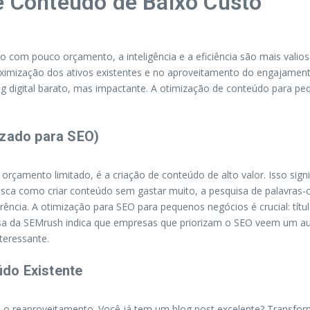
de Conteúdo de Baixo Custo
om pouco orçamento, a inteligência e a eficiência são mais valiosa
maximização dos ativos existentes e no aproveitamento do engajame
ing digital barato, mas impactante. A otimização de conteúdo para 
izado para SEO)
rçamento limitado, é a criação de conteúdo de alto valor. Isso sign
ca como criar conteúdo sem gastar muito, a pesquisa de palavras-
ncia. A otimização para SEO para pequenos negócios é crucial: títul
isa da SEMrush indica que empresas que priorizam o SEO veem um au
teressante.
do Existente
 o reaproveitamento. Você já tem um blog post excelente? Transform