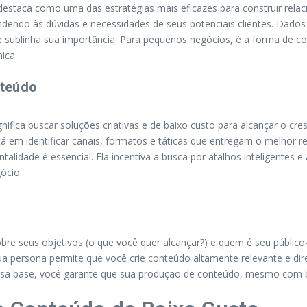
staca como uma das estratégias mais eficazes para construir relac
endo às dúvidas e necessidades de seus potenciais clientes. Dados
 sublinha sua importância. Para pequenos negócios, é a forma de c
ica.
nteúdo
ica buscar soluções criativas e de baixo custo para alcançar o cres
á em identificar canais, formatos e táticas que entregam o melhor
lidade é essencial. Ela incentiva a busca por atalhos inteligentes
ócio.
 sobre seus objetivos (o que você quer alcançar?) e quem é seu públi
persona permite que você crie conteúdo altamente relevante e direci
ssa base, você garante que sua produção de conteúdo, mesmo com ba