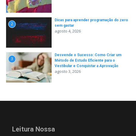
Dicas para aprender programação do zero
2
sem gastar
agosto 4, 2026
Desvende o Sucesso: Como Criar um
3
Método de Estudo Eficiente para o
Vestibular e Conquistar a Aprovação
agosto 3, 2026
Leitura Nossa