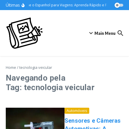
Ir para o conteúdo
Últimas
Domine o Espanhol para Viagens: Aprenda Rápido e Fale com Confi
Main Menu
Home
/
tecnologia veicular
Navegando pela
Tag: tecnologia veicular
Automóveis
Sensores e Câmeras
Automotivas: A