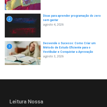
Dicas para aprender programação do zero
2
sem gastar
agosto 4, 2026
Desvende o Sucesso: Como Criar um
3
Método de Estudo Eficiente para o
Vestibular e Conquistar a Aprovação
agosto 3, 2026
Leitura Nossa