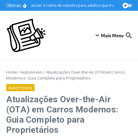
Ir para o conteúdo
Últimas
Como organizar a rotina de estudos para adultos que trabalham
As M
Main Menu
Home
/
Automóveis
/
Atualizações Over-the-Air (OTA) em Carros
Modernos: Guia Completo para Proprietários
Automóveis
Atualizações Over-the-Air
(OTA) em Carros Modernos:
Guia Completo para
Proprietários