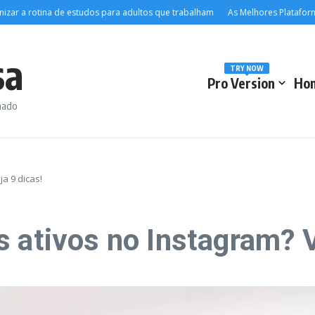
 rotina de estudos para adultos que trabalham
As Melhores Plataformas de 
sa
TRY NOW
Pro Version
Ho
rmado
a 9 dicas!
 ativos no Instagram? V