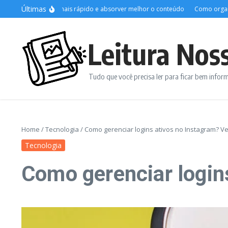
Ir para o conteúdo
Últimas
nicas para ler mais rápido e absorver melhor o conteúdo
Como organizar a
Leitura Nos
Tudo que você precisa ler para ficar bem info
Home
/
Tecnologia
/
Como gerenciar logins ativos no Instagram? Vej
Tecnologia
Como gerenciar logins