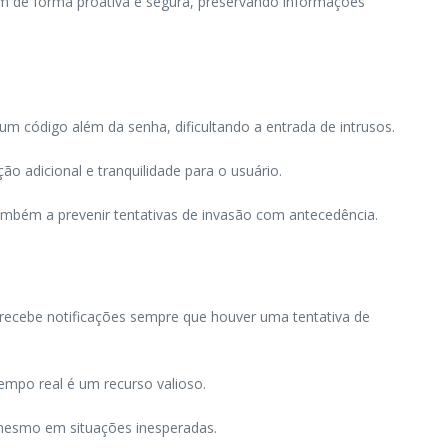
am de forma proativa e segura, preservando informações
um código além da senha, dificultando a entrada de intrusos.
 adicional e tranquilidade para o usuário.
também a prevenir tentativas de invasão com antecedência.
 recebe notificações sempre que houver uma tentativa de
tempo real é um recurso valioso.
 mesmo em situações inesperadas.