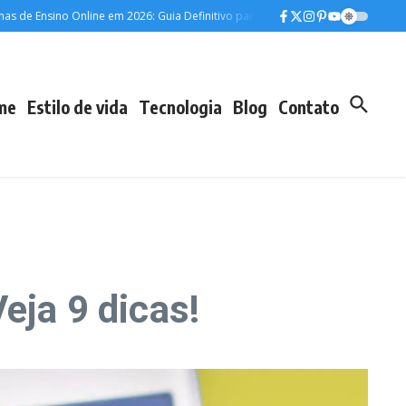
Ensino Online em 2026: Guia Definitivo para sua Educação Digital
Foco Inab
me
Estilo de vida
Tecnologia
Blog
Contato
eja 9 dicas!