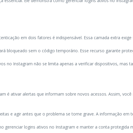
a essencial. Ele demonstra como gerenciar logins ativos no Instagr
tenticação em dois fatores é indispensável. Essa camada extra exige 
á bloqueado sem o código temporário. Esse recurso garante proteção
os no Instagram não se limita apenas a verificar dispositivos, mas 
ram é ativar alertas que informam sobre novos acessos. Assim, você
peitas e agir antes que o problema se torne grave. A informação em 
o gerenciar logins ativos no Instagram e manter a conta protegida