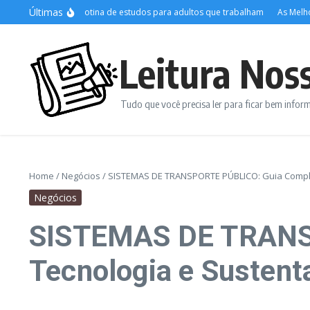
Ir para o conteúdo
Últimas
organizar a rotina de estudos para adultos que trabalham
As Melhores Pla
Leitura Nos
Tudo que você precisa ler para ficar bem info
Home
/
Negócios
/
SISTEMAS DE TRANSPORTE PÚBLICO: Guia Complet
Negócios
SISTEMAS DE TRANS
Tecnologia e Sustent