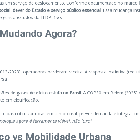
penas um serviço de deslocamento. Conforme documentado no
marco 
 social, dever do Estado e serviço público essencial
. Essa mudança inst
segundo estudos do ITDP Brasil.
o Mudando Agora?
-2023), operadoras perderam receita. A resposta instintiva (reduzir 
ersa.
ões de gases de efeito estufa no Brasil
. A COP30 em Belém (2025) 
e em eletrificação.
ante para otimizar rotas em tempo real, prever demanda e integrar m
nologia agora é ferramenta viável, não luxo”
.
ico vs Mobilidade Urbana