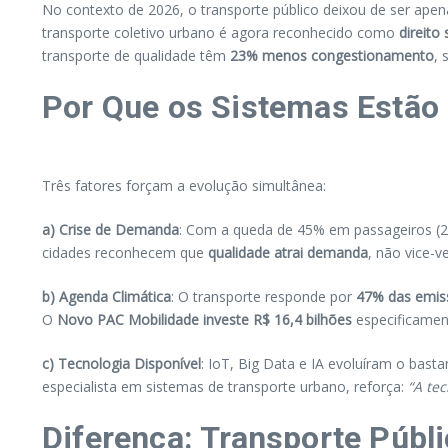
No contexto de 2026, o transporte público deixou de ser a
transporte coletivo urbano é agora reconhecido como
direito
transporte de qualidade têm
23% menos congestionamento
, 
Por Que os Sistemas Estã
Três fatores forçam a evolução simultânea:
a) Crise de Demanda
: Com a queda de 45% em passageiros (2013
cidades reconhecem que
qualidade atrai demanda
, não vice-v
b) Agenda Climática
: O transporte responde por
47% das emiss
O
Novo PAC Mobilidade investe R$ 16,4 bilhões
especificament
c) Tecnologia Disponível
: IoT, Big Data e IA evoluíram o bast
especialista em sistemas de transporte urbano, reforça:
“A tec
Diferença: Transporte Públ