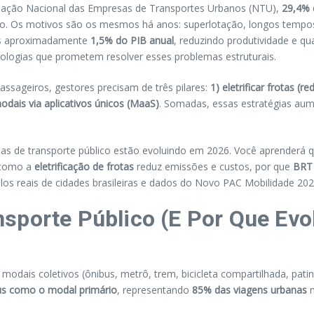
ociação Nacional das Empresas de Transportes Urbanos (NTU),
29,4% 
. Os motivos são os mesmos há anos: superlotação, longos tempos de
ís aproximadamente
1,5% do PIB anual
, reduzindo produtividade e qu
ologias que prometem resolver esses problemas estruturais.
assageiros, gestores precisam de três pilares:
1) eletrificar frotas 
modais via aplicativos únicos (MaaS)
. Somadas, essas estratégias au
mas de transporte público estão evoluindo em 2026. Você aprenderá 
, como a
eletrificação de frotas
reduz emissões e custos, por que
BRT 
los reais de cidades brasileiras e dados do Novo PAC Mobilidade 202
nsporte Público (E Por Que Ev
modais coletivos (ônibus, metrô, trem, bicicleta compartilhada, pat
us como o modal primário
, representando
85% das viagens urbanas
n