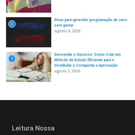
Dicas para aprender programação do zero
2
sem gastar
agosto 4, 2026
Desvende o Sucesso: Como Criar um
3
Método de Estudo Eficiente para o
Vestibular e Conquistar a Aprovação
agosto 3, 2026
Leitura Nossa