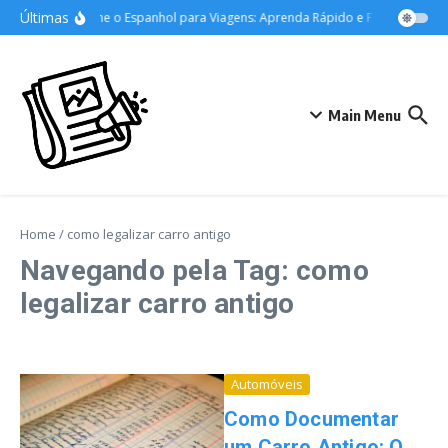
Ir para o conteúdo
Últimas
Domine o Espanhol para Viagens: Aprenda Rápido e Fale com Confi
Main Menu
Home
/
como legalizar carro antigo
Navegando pela Tag: como
legalizar carro antigo
Automóveis
Como Documentar
um Carro Antigo: O