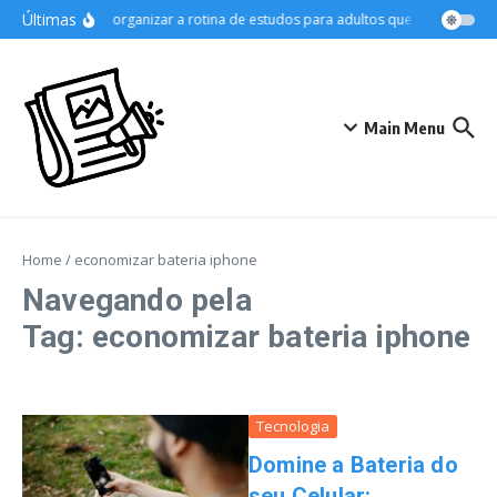
Ir para o conteúdo
Últimas
Como organizar a rotina de estudos para adultos que trabalham
Main Menu
Home
/
economizar bateria iphone
Navegando pela
Tag: economizar bateria iphone
Tecnologia
Domine a Bateria do
seu Celular: