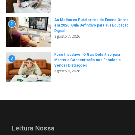
As Melhores Plataformas de Ensino Online
2
em 2026: Guia Definitivo para sua Educação
Digital
agosto 7, 2026
Foco Inabalável: O Guia Definitivo para
3
Manter a Concentração nos Estudos e
Vencer Distrações
agosto 6, 2026
Leitura Nossa