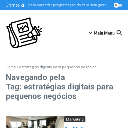
Ir para o conteúdo
Últimas
Dicas para aprender programação do zero sem gastar
Desvende
Main Menu
Home
/
estratégias digitais para pequenos negócios
Navegando pela
Tag: estratégias digitais para
pequenos negócios
Marketing