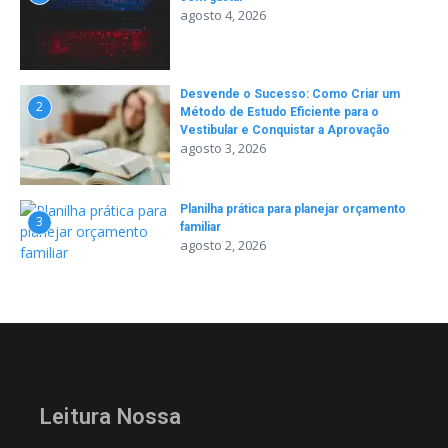
agosto 4, 2026
Desvende o Sucesso: Como Criar um
2
Método de Estudo Eficiente para o
Vestibular e Conquistar a Aprovação
agosto 3, 2026
Planilha prática para planejar orçamento
3
familiar
agosto 2, 2026
Leitura Nossa