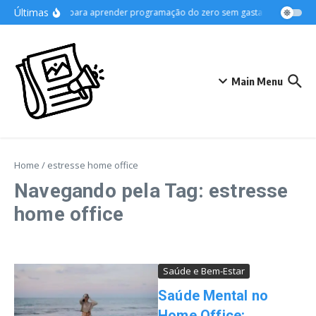
Ir para o conteúdo
Últimas
Dicas para aprender programação do zero sem gastar
Desvende
Main Menu
Home
/
estresse home office
Navegando pela Tag: estresse
home office
Saúde e Bem-Estar
Saúde Mental no
Home Office: