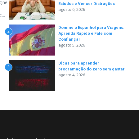
gine
Estudos e Vencer Distrações
agosto 6, 2026
...
Domine o Espanhol para Viagens:
2
Aprenda Rápido e Fale com
Confiança!
agosto 5, 2026
Dicas para aprender
3
programação do zero sem gastar
agosto 4, 2026