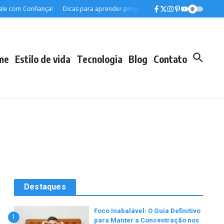
e com Confiança!
Dicas para aprender programação do zero sem gastar
me
Estilo de vida
Tecnologia
Blog
Contato
Destaques
Foco Inabalável: O Guia Definitivo
1
para Manter a Concentração nos