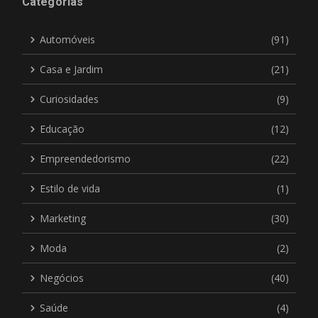
Categorias
Automóveis
(91)
Casa e Jardim
(21)
Curiosidades
(9)
Educação
(12)
Empreendedorismo
(22)
Estilo de vida
(1)
Marketing
(30)
Moda
(2)
Negócios
(40)
Saúde
(4)