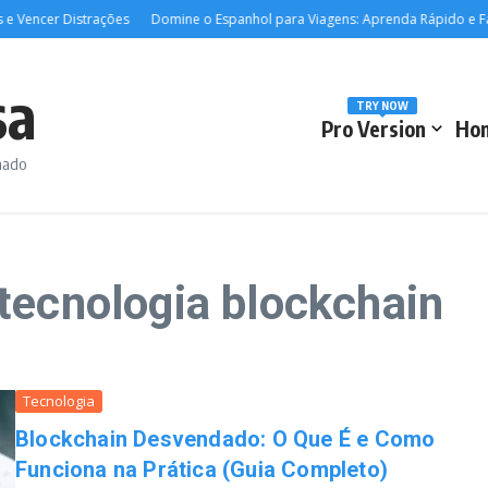
e Vencer Distrações
Domine o Espanhol para Viagens: Aprenda Rápido e Fal
sa
TRY NOW
Pro Version
Ho
rmado
tecnologia blockchain
Tecnologia
Blockchain Desvendado: O Que É e Como
Funciona na Prática (Guia Completo)