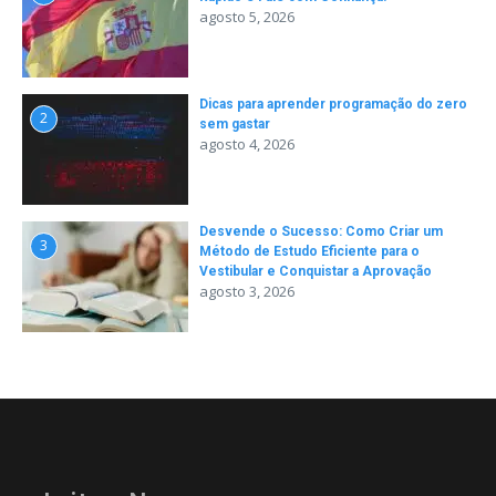
agosto 5, 2026
Dicas para aprender programação do zero
2
sem gastar
agosto 4, 2026
Desvende o Sucesso: Como Criar um
3
Método de Estudo Eficiente para o
Vestibular e Conquistar a Aprovação
agosto 3, 2026