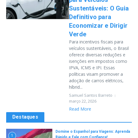
Sustentáveis: O Guia
Definitivo para
Economizar e Dirigir
Verde
Para incentivos fiscais para
veículos sustentáveis, o Brasil
oferece diversas reduções e
isenções em impostos como
IPVA, ICMS e IPI. Essas
políticas visam promover a
adoção de carros elétricos,
híbrid...
Samuel Santos Barreto
março 22, 2026
Read More
Destaques
Domine o Espanhol para Viagens: Aprenda
1
Rápido e Fale com Confiança!