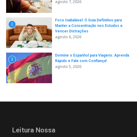
agosto 7, 2026
Foco Inabalável: O Guia Definitivo para
2
Manter a Concentração nos Estudos e
Vencer Distrações
agosto 6, 2026
Domine o Espanhol para Viagens: Aprenda
3
Rápido e Fale com Confiança!
agosto 5, 2026
Leitura Nossa