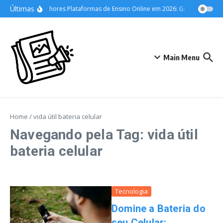
Ir para o conteúdo
Últimas
As Melhores Plataformas de Ensino Online em 2026: Guia Definitivo 
Main Menu
Home
/
vida útil bateria celular
Navegando pela Tag: vida útil
bateria celular
Tecnologia
Domine a Bateria do
seu Celular: