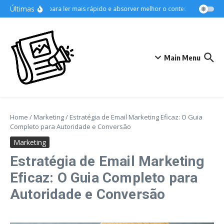
Ir para o conteúdo
Últimas
Técnicas para ler mais rápido e absorver melhor o conteúdo
Como or
Main Menu
Home
/
Marketing
/
Estratégia de Email Marketing Eficaz: O Guia
Completo para Autoridade e Conversão
Marketing
Estratégia de Email Marketing
Eficaz: O Guia Completo para
Autoridade e Conversão