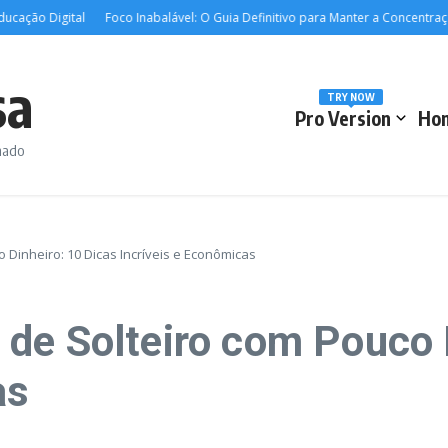
 Digital
Foco Inabalável: O Guia Definitivo para Manter a Concentração nos
sa
TRY NOW
Pro Version
Ho
rmado
Dinheiro: 10 Dicas Incríveis e Econômicas
de Solteiro com Pouco 
as