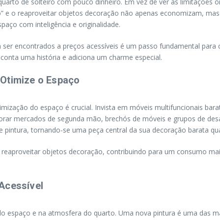
r quarto de solteiro com pouco dinheiro. Em vez de ver as limitaçõ
ão” e o reaproveitar objetos decoração não apenas economizam, ma
aço com inteligência e originalidade.
m ser encontrados a preços acessíveis é um passo fundamental para c
onta uma história e adiciona um charme especial.
 Otimize o Espaço
timização do espaço é crucial. Invista em móveis multifuncionais 
orar mercados de segunda mão, brechós de móveis e grupos de desape
pintura, tornando-se uma peça central da sua decoração barata quar
aproveitar objetos decoração, contribuindo para um consumo mais
Acessível
o espaço e na atmosfera do quarto. Uma nova pintura é uma das ma