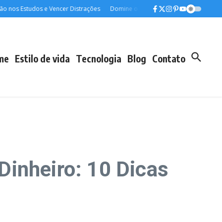
 Estudos e Vencer Distrações
Domine o Espanhol para Viagens: Aprenda Ráp
me
Estilo de vida
Tecnologia
Blog
Contato
Dinheiro: 10 Dicas