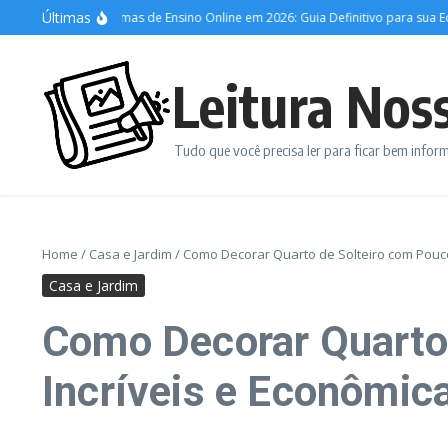
Ir para o conteúdo
Últimas
hores Plataformas de Ensino Online em 2026: Guia Definitivo para sua Educação
Leitura Nos
Tudo que você precisa ler para ficar bem info
Home
/
Casa e Jardim
/
Como Decorar Quarto de Solteiro com Pouco 
Casa e Jardim
Como Decorar Quarto 
Incríveis e Econômic