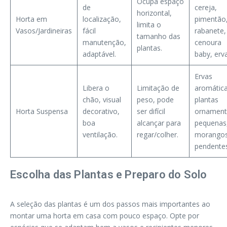
Ocupa espaço
de
cereja,
horizontal,
Horta em
localização,
pimentão
limita o
Vasos/Jardineiras
fácil
rabanete,
tamanho das
manutenção,
cenoura
plantas.
adaptável.
baby, erv
Ervas
Libera o
Limitação de
aromática
chão, visual
peso, pode
plantas
Horta Suspensa
decorativo,
ser difícil
ornament
boa
alcançar para
pequenas
ventilação.
regar/colher.
morango
pendentes
Escolha das Plantas e Preparo do Solo
A seleção das plantas é um dos passos mais importantes ao
montar uma horta em casa com pouco espaço. Opte por