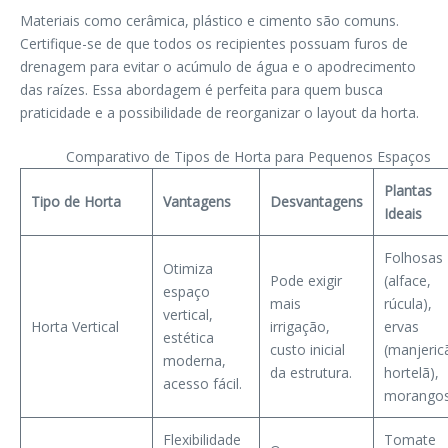
Materiais como cerâmica, plástico e cimento são comuns.
Certifique-se de que todos os recipientes possuam furos de
drenagem para evitar o acúmulo de água e o apodrecimento
das raízes. Essa abordagem é perfeita para quem busca
praticidade e a possibilidade de reorganizar o layout da horta.
Comparativo de Tipos de Horta para Pequenos Espaços
Plantas
Tipo de Horta
Vantagens
Desvantagens
Ideais
Folhosas
Otimiza
Pode exigir
(alface,
espaço
mais
rúcula),
vertical,
Horta Vertical
irrigação,
ervas
estética
custo inicial
(manjeric
moderna,
da estrutura.
hortelã),
acesso fácil.
morangos
Flexibilidade
Tomate