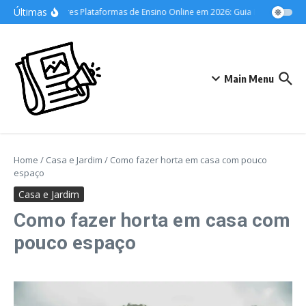
Ir para o conteúdo
Últimas
As Melhores Plataformas de Ensino Online em 2026: Guia Definitivo para 
Main Menu
Home
/
Casa e Jardim
/
Como fazer horta em casa com pouco
espaço
Casa e Jardim
Como fazer horta em casa com
pouco espaço