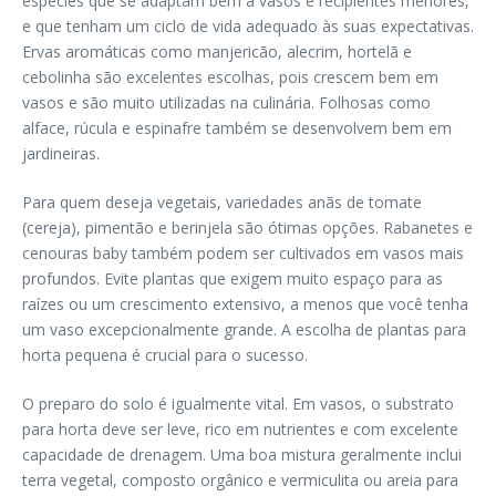
espécies que se adaptam bem a vasos e recipientes menores,
e que tenham um ciclo de vida adequado às suas expectativas.
Ervas aromáticas como manjericão, alecrim, hortelã e
cebolinha são excelentes escolhas, pois crescem bem em
vasos e são muito utilizadas na culinária. Folhosas como
alface, rúcula e espinafre também se desenvolvem bem em
jardineiras.
Para quem deseja vegetais, variedades anãs de tomate
(cereja), pimentão e berinjela são ótimas opções. Rabanetes e
cenouras baby também podem ser cultivados em vasos mais
profundos. Evite plantas que exigem muito espaço para as
raízes ou um crescimento extensivo, a menos que você tenha
um vaso excepcionalmente grande. A escolha de plantas para
horta pequena é crucial para o sucesso.
O preparo do solo é igualmente vital. Em vasos, o substrato
para horta deve ser leve, rico em nutrientes e com excelente
capacidade de drenagem. Uma boa mistura geralmente inclui
terra vegetal, composto orgânico e vermiculita ou areia para