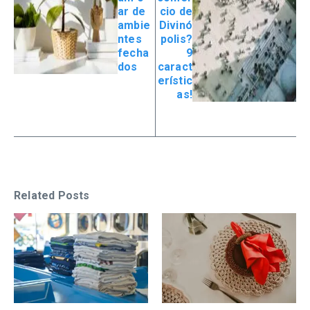
ar de
cio de
ambie
Divinó
ntes
polis?
fecha
9
dos
caract
erístic
as!
Related Posts