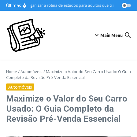
Ir para o conteúdo
Últimas
Como organizar a rotina de estudos para adultos que trabalham
As 
Main Menu
Home
/
Automóveis
/
Maximize o Valor do Seu Carro Usado: O Guia
Completo da Revisão Pré-Venda Essencial
Automóveis
Maximize o Valor do Seu Carro
Usado: O Guia Completo da
Revisão Pré-Venda Essencial