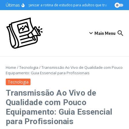
Ir para o conteúdo
Últimas
Como organizar a rotina de estudos para adultos que trabalham
As M
Main Menu
Home
/
Tecnologia
/
Transmissão Ao Vivo de Qualidade com Pouco
Equipamento: Guia Essencial para Profissionais
Tecnologia
Transmissão Ao Vivo de
Qualidade com Pouco
Equipamento: Guia Essencial
para Profissionais