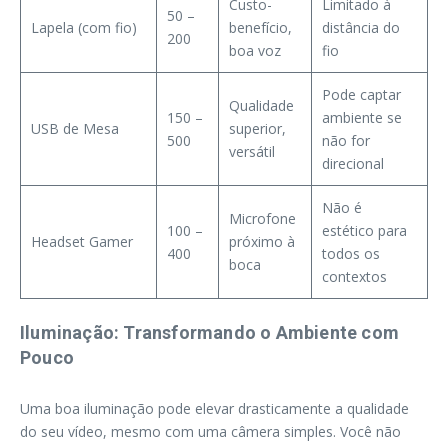
Custo-
Limitado à
50 –
Lapela (com fio)
benefício,
distância do
200
boa voz
fio
Pode captar
Qualidade
150 –
ambiente se
USB de Mesa
superior,
500
não for
versátil
direcional
Não é
Microfone
100 –
estético para
Headset Gamer
próximo à
400
todos os
boca
contextos
Iluminação: Transformando o Ambiente com
Pouco
Uma boa iluminação pode elevar drasticamente a qualidade
do seu vídeo, mesmo com uma câmera simples. Você não