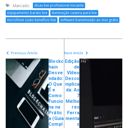
Marcado:
dicas live profissional iniciante
equipamento barato live
iluminação caseira para live
microfone custo benefício live
software transmissão ao vivo grátis
Previous Article
Next Article
Blockc
Edição
hain
de
Desve
Vídeo
ndado:
Desco
O Que
mplica
É e
da: As
Como
7
Funcio
Melho
na na
res
Prátic
Ferra
a (Guia
menta
Compl
s