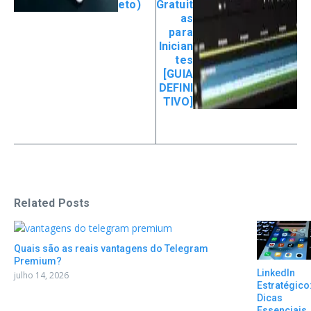
eto)
Gratuit
as
para
Inician
tes
[GUIA
DEFINI
TIVO]
Related Posts
Quais são as reais vantagens do Telegram
Premium?
LinkedIn
julho 14, 2026
Estratégico
Dicas
Essenciais