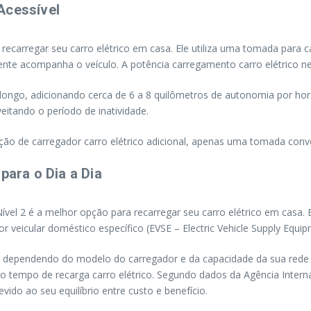
Acessível
 recarregar seu carro elétrico em casa. Ele utiliza uma tomada para
te acompanha o veículo. A potência carregamento carro elétrico nest
is longo, adicionando cerca de 6 a 8 quilômetros de autonomia por 
eitando o período de inatividade.
lação de carregador carro elétrico adicional, apenas uma tomada co
para o Dia a Dia
vel 2 é a melhor opção para recarregar seu carro elétrico em casa. 
r veicular doméstico específico (EVSE – Electric Vehicle Supply Equip
, dependendo do modelo do carregador e da capacidade da sua rede e
 tempo de recarga carro elétrico. Segundo dados da Agência Interna
ido ao seu equilíbrio entre custo e benefício.