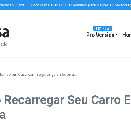
o Digital
Foco Inabalável: O Guia Definitivo para Manter a Concentração no
sa
TRY NOW
Pro Version
Ho
rmado
étrico em Casa com Segurança e Eficiência
Recarregar Seu Carro E
ia