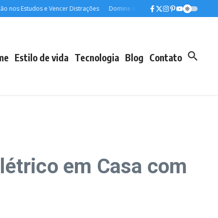
s Estudos e Vencer Distrações
Domine o Espanhol para Viagens: Aprenda Rá
me
Estilo de vida
Tecnologia
Blog
Contato
létrico em Casa com