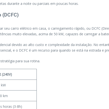
letas durante a noite ou parciais em poucas horas.
o (DCFC)
ar seu carro elétrico em casa, o carregamento rápido, ou DCFC (Direc
otências muito elevadas, acima de 50 kW, capazes de carregar a bate
idencial devido ao alto custo e complexidade da instalação. No entan
ncial, e o DCFC é um recurso para quando se está na estrada e prec
stratégia para sua rotina.
2 (240V)
9 kW
80 km
s horas (3-8h)