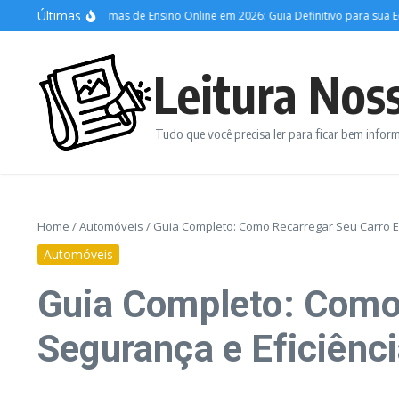
Ir para o conteúdo
Últimas
lhores Plataformas de Ensino Online em 2026: Guia Definitivo para sua Educaçã
Leitura Nos
Tudo que você precisa ler para ficar bem info
Home
/
Automóveis
/
Guia Completo: Como Recarregar Seu Carro El
Automóveis
Guia Completo: Como 
Segurança e Eficiênc