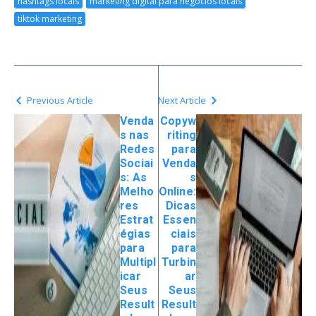
hashtags locais
marketing digital para negócios locais
tiktok marketing
Previous Article
Next Article
Venda
Copyw
s nas
riting
Redes
para
Sociai
Venda
s: As
s
Melho
Online:
res
Dicas
Estrat
Essen
égias
ciais
para
para
Multipl
Turbin
icar
ar
Seus
Seus
Result
Result