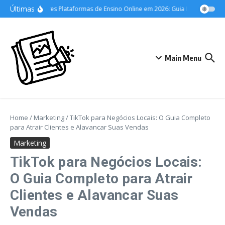
Ir para o conteúdo
Últimas
As Melhores Plataformas de Ensino Online em 2026: Guia Definitivo para 
Main Menu
Home
/
Marketing
/
TikTok para Negócios Locais: O Guia Completo
para Atrair Clientes e Alavancar Suas Vendas
Marketing
TikTok para Negócios Locais:
O Guia Completo para Atrair
Clientes e Alavancar Suas
Vendas