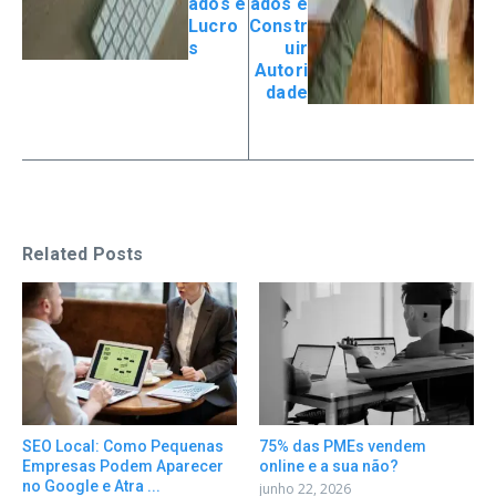
ados e
ados e
Lucro
Constr
s
uir
Autori
dade
Related Posts
SEO Local: Como Pequenas
75% das PMEs vendem
Empresas Podem Aparecer
online e a sua não?
no Google e Atra ...
junho 22, 2026