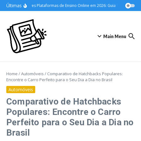
Ir para o conteúdo
Últimas
As Melhores Plataformas de Ensino Online em 2026: Guia Definitivo para 
Main Menu
Home
/
Automóveis
/
Comparativo de Hatchbacks Populares:
Encontre o Carro Perfeito para o Seu Dia a Dia no Brasil
Automóveis
Comparativo de Hatchbacks
Populares: Encontre o Carro
Perfeito para o Seu Dia a Dia no
Brasil