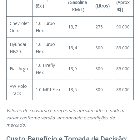
(Gasolina
(Aprox.
(Ex.)
(Litros)
– KM/L)
R$)
Chevrolet
1.0 Turbo
13,7
275
90.000
Onix
Flex
Hyundai
1.0 Turbo
13,4
300
89.000
HB20
Flex
1.0 Firefly
Fiat Argo
13,9
300
85.000
Flex
VW Polo
1.0 MPI Flex
13,5
300
88.000
Track
Valores de consumo e preços são aproximados e podem
variar conforme versão, ano/modelo e condições de
mercado.
Custo-Benefício e Tomada de Decisão: