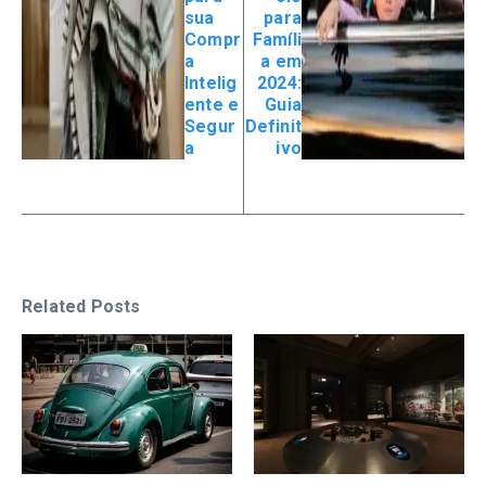
sua
para
Compr
Famíli
a
a em
Intelig
2024:
ente e
Guia
Segur
Definit
a
ivo
Related Posts