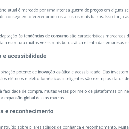
nário atual é marcado por uma intensa
guerra de preços
em alguns se
e conseguem oferecer produtos a custos mais baixos. Isso força as 
 adaptação às
tendências de consumo
são características marcantes 
a estrutura muitas vezes mais burocrática e lenta das empresas es
 e acessibilidade
binação potente de
inovação asiática
e acessibilidade. Elas invest
los elétricos e eletrodomésticos inteligentes são exemplos claros d
à facilidade de compra, muitas vezes por meio de plataformas onlin
a a
expansão global
dessas marcas.
ça e reconhecimento
construído sobre pilares sólidos de confiança e reconhecimento. M