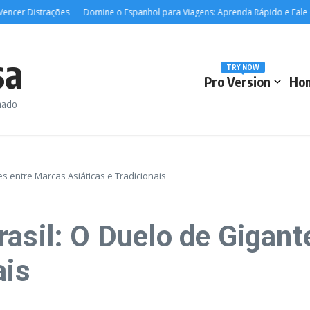
er Distrações
Domine o Espanhol para Viagens: Aprenda Rápido e Fale com
sa
TRY NOW
Pro Version
Ho
rmado
es entre Marcas Asiáticas e Tradicionais
rasil: O Duelo de Gigan
ais