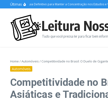
Ir para o conteúdo
Últimas
o Inabalável: O Guia Definitivo para Manter a Concentração nos Estudos e Venc
Leitura Nos
Tudo que você precisa ler para ficar bem info
Home
/
Automóveis
/
Competitividade no Brasil: O Duelo de Gigant
Automóveis
Competitividade no B
Asiáticas e Tradicion