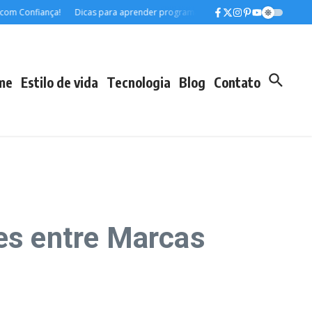
 Confiança!
Dicas para aprender programação do zero sem gastar
Desve
me
Estilo de vida
Tecnologia
Blog
Contato
tes entre Marcas