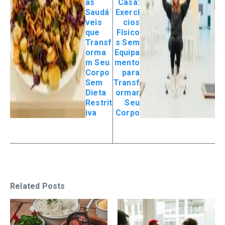
as
Casa:
Saudá
Exercí
veis
cios
que
Físico
Transf
s Sem
orma
Equipa
m Seu
mento
Corpo
para
Sem
Transf
Dieta
ormar
Restrit
Seu
iva
Corpo
Related Posts