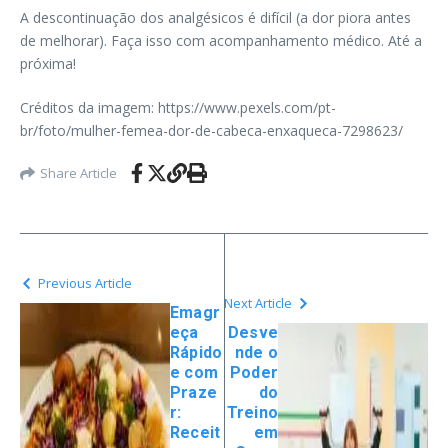
A descontinuação dos analgésicos é difícil (a dor piora antes
de melhorar). Faça isso com acompanhamento médico. Até a
próxima!
Créditos da imagem: https://www.pexels.com/pt-
br/foto/mulher-femea-dor-de-cabeca-enxaqueca-7298623/
Share Article
Previous Article
Next Article
Emagr
eça
Desve
Rápido
nde o
e com
Poder
Praze
do
r:
Treino
Receit
em