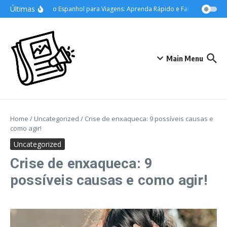
Ir para o conteúdo
Últimas
Domine o Espanhol para Viagens: Aprenda Rápido e Fale com Confian
Main Menu
Home
/
Uncategorized
/
Crise de enxaqueca: 9 possíveis causas e
como agir!
Uncategorized
Crise de enxaqueca: 9
possíveis causas e como agir!