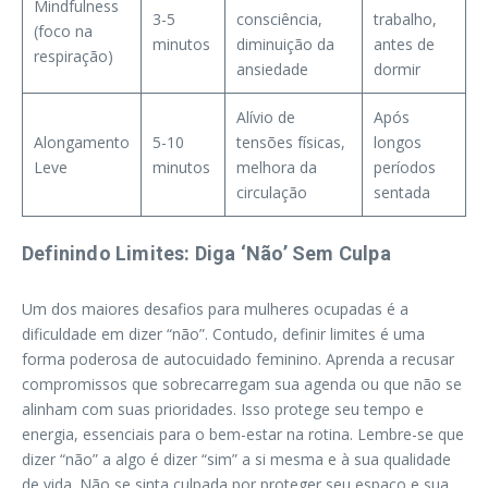
Mindfulness
3-5
consciência,
trabalho,
(foco na
minutos
diminuição da
antes de
respiração)
ansiedade
dormir
Alívio de
Após
Alongamento
5-10
tensões físicas,
longos
Leve
minutos
melhora da
períodos
circulação
sentada
Definindo Limites: Diga ‘Não’ Sem Culpa
Um dos maiores desafios para mulheres ocupadas é a
dificuldade em dizer “não”. Contudo, definir limites é uma
forma poderosa de autocuidado feminino. Aprenda a recusar
compromissos que sobrecarregam sua agenda ou que não se
alinham com suas prioridades. Isso protege seu tempo e
energia, essenciais para o bem-estar na rotina. Lembre-se que
dizer “não” a algo é dizer “sim” a si mesma e à sua qualidade
de vida. Não se sinta culpada por proteger seu espaço e sua