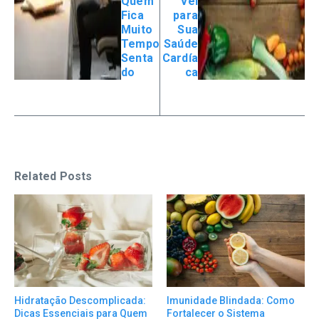
Quem
vel
Fica
para
Muito
Sua
Tempo
Saúde
Senta
Cardía
do
ca
Related Posts
Hidratação Descomplicada:
Imunidade Blindada: Como
Dicas Essenciais para Quem
Fortalecer o Sistema