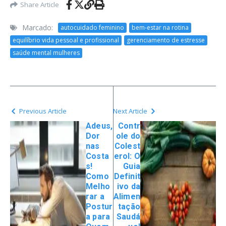
Share Article
Marcado:
autocuidado feminino
bem-estar na rotina
equilíbrio vida pessoal e profissional
gerenciamento de estresse
saúde mental mulheres
Previous Article
Next Article
Adeus,
Contr
Dor
ole do
nas
Colest
Costa
erol: O
s!
Guia
Como
Definit
Melho
ivo da
rar a
Alimen
Postur
tação
a para
Saudá