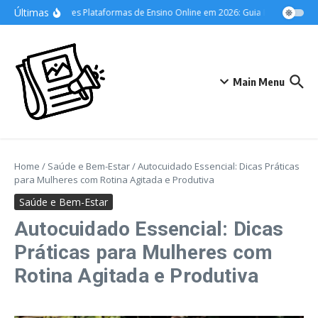
Ir para o conteúdo
Últimas
As Melhores Plataformas de Ensino Online em 2026: Guia Definitivo para 
Main Menu
Home
/
Saúde e Bem-Estar
/
Autocuidado Essencial: Dicas Práticas
para Mulheres com Rotina Agitada e Produtiva
Saúde e Bem-Estar
Autocuidado Essencial: Dicas
Práticas para Mulheres com
Rotina Agitada e Produtiva