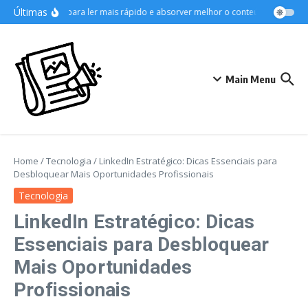
Ir para o conteúdo
Últimas
Técnicas para ler mais rápido e absorver melhor o conteúdo
Como or
Main Menu
Home
/
Tecnologia
/
LinkedIn Estratégico: Dicas Essenciais para
Desbloquear Mais Oportunidades Profissionais
Tecnologia
LinkedIn Estratégico: Dicas
Essenciais para Desbloquear
Mais Oportunidades
Profissionais