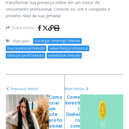
transformar sua presença online em um motor de
crescimento profissional. Conecte-se, crie e conquiste o
próximo nível da sua jornada!
Share Article
Marcado:
conseguir emprego linkedin
marca pessoal linkedin
networking profissional
otimizar perfil linkedin
visibilidade linkedin
Previous Article
Next Article
Como
Como
criar
Investi
um
r
site
Dinhei
profis
ro
sional
com