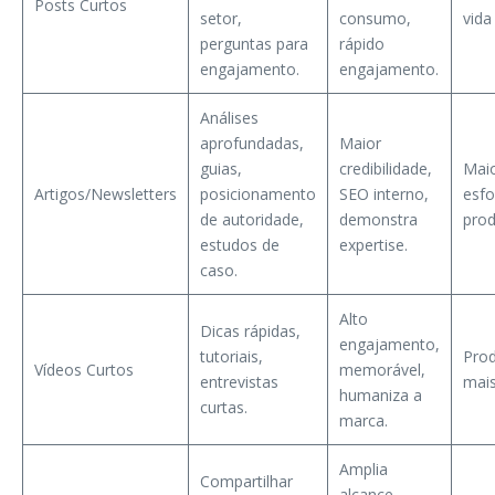
Posts Curtos
setor,
consumo,
vida 
perguntas para
rápido
engajamento.
engajamento.
Análises
aprofundadas,
Maior
guias,
credibilidade,
Mai
Artigos/Newsletters
posicionamento
SEO interno,
esfo
de autoridade,
demonstra
prod
estudos de
expertise.
caso.
Alto
Dicas rápidas,
engajamento,
tutoriais,
Pro
Vídeos Curtos
memorável,
entrevistas
mais
humaniza a
curtas.
marca.
Amplia
Compartilhar
alcance,