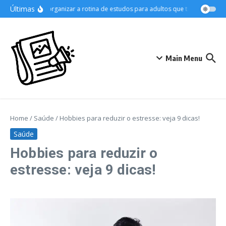
Ir para o conteúdo
Últimas
Como organizar a rotina de estudos para adultos que trabalham
A
Main Menu
Home
/
Saúde
/
Hobbies para reduzir o estresse: veja 9 dicas!
Saúde
Hobbies para reduzir o
estresse: veja 9 dicas!