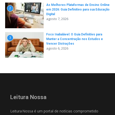
As Melhores Plataformas de Ensino Online
2
em 2026: Guia Definitivo para sua Educação
Digital
agosto 7, 2026
Foco Inabalável: O Guia Definitivo para
3
Manter a Concentração nos Estudos e
Vencer Distrações
agosto 6, 2026
Leitura Nossa
Leitura Nossa é um portal de notícias comprometido