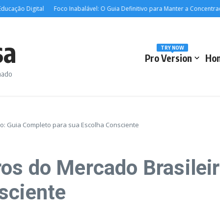
ação Digital
Foco Inabalável: O Guia Definitivo para Manter a Concentração
sa
TRY NOW
Pro Version
Ho
rmado
ro: Guia Completo para sua Escolha Consciente
os do Mercado Brasilei
sciente