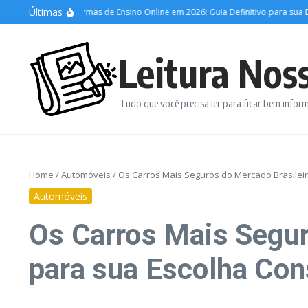
Ir para o conteúdo
Últimas
Melhores Plataformas de Ensino Online em 2026: Guia Definitivo para sua Educ
Leitura Nos
Tudo que você precisa ler para ficar bem info
Home
/
Automóveis
/
Os Carros Mais Seguros do Mercado Brasilei
Automóveis
Os Carros Mais Segur
para sua Escolha Con