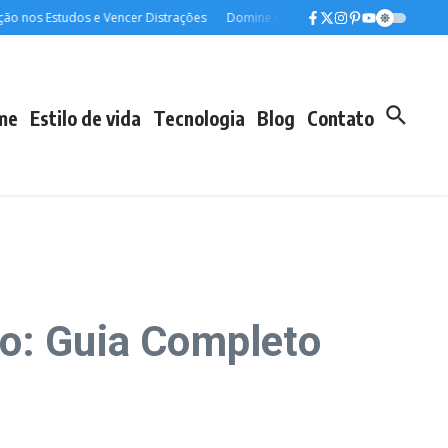
 nos Estudos e Vencer Distrações
Domine o Espanhol para Viagens: Aprenda 
me
Estilo de vida
Tecnologia
Blog
Contato
ro: Guia Completo