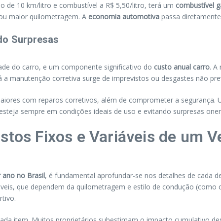
e 10 km/litro e combustível a R$ 5,50/litro, terá um
combustível g
a ou maior quilometragem. A
economia automotiva
passa diretamente
ndo Surpresas
ade do carro, e um componente significativo do
custo anual carro
. A
Já a manutenção corretiva surge de imprevistos ou desgastes não prev
 maiores com reparos corretivos, além de comprometer a segurança
o esteja sempre em condições ideais de uso e evitando surpresas one
stos Fixos e Variáveis de um V
 ano no Brasil
, é fundamental aprofundar-se nos detalhes de cada d
áveis, que dependem da quilometragem e estilo de condução (como
tivo.
da item. Muitos proprietários subestimam o impacto cumulativo de