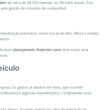
asto
de cerca de R$ 550 mensais, ou R$ 6.600 anuais. Este
 pela gestão do consumo de combustível.
 manutenção preventiva, como trocas de óleo, filtros e revisão
istos.
. Um bom
planejamento financeiro carro
deve incluir uma
rosas.
eículo
espesa. Os gastos se dividem em fixos, que ocorrem
 combustível e algumas manutenções). Compreender essa
sses gastos, focando apenas no valor da prestação do