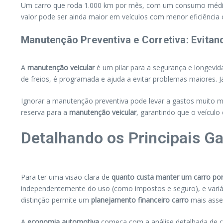
Um carro que roda 1.000 km por mês, com um consumo médio d
valor pode ser ainda maior em veículos com menor eficiênci
Manutenção Preventiva e Corretiva: Evita
A
manutenção veicular
é um pilar para a segurança e longevid
de freios, é programada e ajuda a evitar problemas maiores. 
Ignorar a manutenção preventiva pode levar a gastos muito
reserva para a
manutenção veicular
, garantindo que o veícul
Detalhando os Principais Ga
Para ter uma visão clara de
quanto custa manter um carro por
independentemente do uso (como impostos e seguro), e vari
distinção permite um
planejamento financeiro carro
mais asser
A
economia automotiva
começa com a análise detalhada de ca