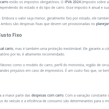
 carro
estão os impostos obrigatórios. O
IPVA 2024
(Imposto sobre a
 dependendo do estado e do tipo de carro. Esse imposto é anual e sua
. Embora o valor seja menor, geralmente fixo por estado, ele també
o. Ambos são despesas fixas que devem ser provisionadas no
planeja
Custo Fixo
ual carro
, mas é também uma proteção inestimável. Ele garante a cobe
atório por lei, é altamente recomendado.
 fatores como o modelo do carro, perfil do motorista, região de circ
grandes prejuízos em caso de imprevistos. É um custo fixo que, se b
a a maior parte das
despesas com carro
. Com a variação constante d
so do veículo e a eficiência de consumo são determinantes para o mo