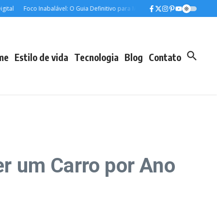
Foco Inabalável: O Guia Definitivo para Manter a Concentração nos Estudos e
me
Estilo de vida
Tecnologia
Blog
Contato
r um Carro por Ano