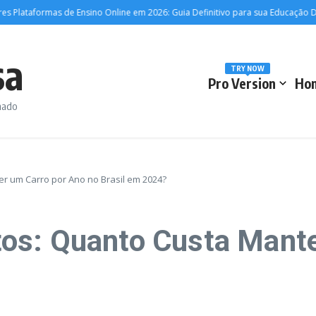
aformas de Ensino Online em 2026: Guia Definitivo para sua Educação Digital
sa
TRY NOW
Pro Version
Ho
rmado
 um Carro por Ano no Brasil em 2024?
os: Quanto Custa Mante