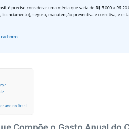
sil, é preciso considerar uma média que varia de R$ 5.000 a R$ 2
, licenciamento), seguro, manutenção preventiva e corretiva, e esta
cachorro​
rro?
ulo
r ano no Brasil
Que Compõe o Gasto Anual do 