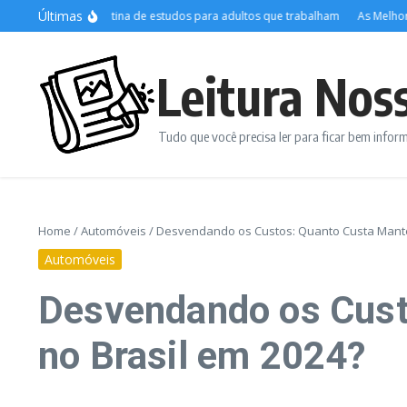
Ir para o conteúdo
Últimas
rganizar a rotina de estudos para adultos que trabalham
As Melhores Plat
Leitura Nos
Tudo que você precisa ler para ficar bem info
Home
/
Automóveis
/
Desvendando os Custos: Quanto Custa Manter
Automóveis
Desvendando os Cust
no Brasil em 2024?