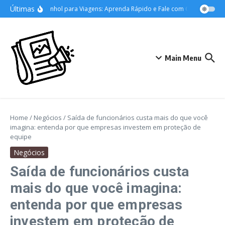
Ir para o conteúdo
Últimas
Domine o Espanhol para Viagens: Aprenda Rápido e Fale com Confiança!
Main Menu
Home
/
Negócios
/
Saída de funcionários custa mais do que você
imagina: entenda por que empresas investem em proteção de
equipe
Negócios
Saída de funcionários custa
mais do que você imagina:
entenda por que empresas
investem em proteção de