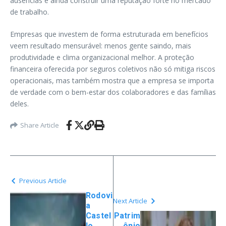
ausências e ainda construir uma reputação forte no mercado
de trabalho.
Empresas que investem de forma estruturada em benefícios
veem resultado mensurável: menos gente saindo, mais
produtividade e clima organizacional melhor. A proteção
financeira oferecida por seguros coletivos não só mitiga riscos
operacionais, mas também mostra que a empresa se importa
de verdade com o bem-estar dos colaboradores e das famílias
deles.
Share Article
Previous Article
Rodovi
Next Article
a
Castel
Patrim
lo
ônio