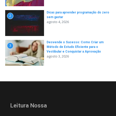
Dicas para aprender programação do zero
2
sem gastar
agosto 4, 2026
Desvende o Sucesso: Como Criar um
3
Método de Estudo Eficiente para o
Vestibular e Conquistar a Aprovação
agosto 3, 2026
Leitura Nossa