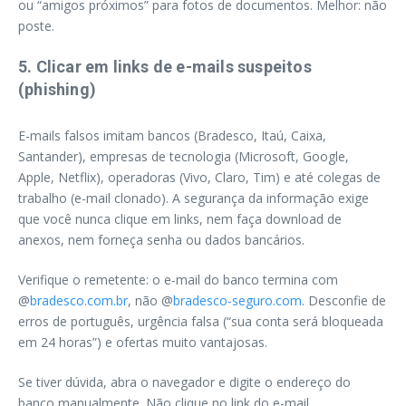
ou “amigos próximos” para fotos de documentos. Melhor: não
poste.
5. Clicar em links de e-mails suspeitos
(phishing)
E-mails falsos imitam bancos (Bradesco, Itaú, Caixa,
Santander), empresas de tecnologia (Microsoft, Google,
Apple, Netflix), operadoras (Vivo, Claro, Tim) e até colegas de
trabalho (e-mail clonado). A segurança da informação exige
que você nunca clique em links, nem faça download de
anexos, nem forneça senha ou dados bancários.
Verifique o remetente: o e-mail do banco termina com
@
bradesco.com.br
, não @
bradesco-seguro.com
. Desconfie de
erros de português, urgência falsa (“sua conta será bloqueada
em 24 horas”) e ofertas muito vantajosas.
Se tiver dúvida, abra o navegador e digite o endereço do
banco manualmente. Não clique no link do e-mail.