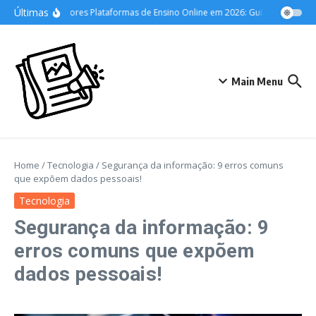
Ir para o conteúdo
Últimas
As Melhores Plataformas de Ensino Online em 2026: Guia Definitivo pa
Main Menu
Home
/
Tecnologia
/
Segurança da informação: 9 erros comuns
que expõem dados pessoais!
Tecnologia
Segurança da informação: 9
erros comuns que expõem
dados pessoais!