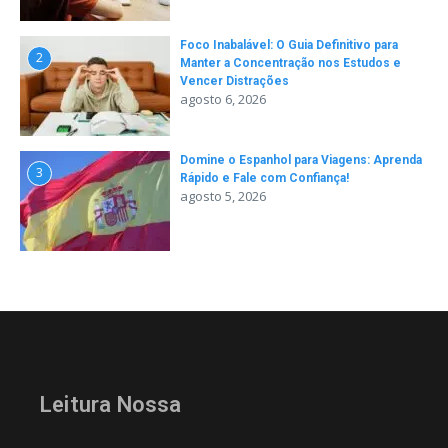
Foco Inabalável: O Guia Definitivo para
2
Manter a Concentração nos Estudos e
Vencer Distrações
agosto 6, 2026
Domine o Espanhol para Viagens: Aprenda
3
Rápido e Fale com Confiança!
agosto 5, 2026
Leitura Nossa