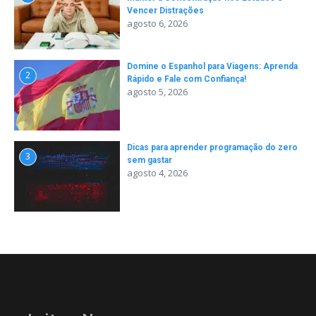
Vencer Distrações
agosto 6, 2026
Domine o Espanhol para Viagens: Aprenda
2
Rápido e Fale com Confiança!
agosto 5, 2026
Dicas para aprender programação do zero
3
sem gastar
agosto 4, 2026