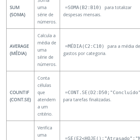
Soma
SUM
uma
para totalizar
=SOMA(B2:B10)
(SOMA)
série de
despesas mensais.
números.
Calcula a
média de
AVERAGE
para a média d
=MÉDIA(C2:C10)
uma
(MÉDIA)
gastos por categoria.
série de
números.
Conta
células
COUNTIF
que
=CONT.SE(D2:D50;"Concluído
(CONT.SE)
atendem
para tarefas finalizadas.
a um
critério.
Verifica
uma
=SE(E2<HOJE();"Atrasado";"