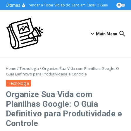
Ir para o conteúdo
Últimas
Como Aprender a Tocar Violão do Zero em Casa: O Guia Completo para 
Main Menu
Home
/
Tecnologia
/
Organize Sua Vida com Planilhas Google: O
Guia Definitivo para Produtividade e Controle
Tecnologia
Organize Sua Vida com
Planilhas Google: O Guia
Definitivo para Produtividade e
Controle