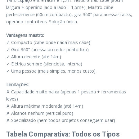
14m. Espaço entre racks é 1,5m. Tesoura não cabe (80cm
largura + operário lado a lado = 1,5m+). Mastro cabe
perfeitamente (60cm compacto), gira 360° para acessar racks,
operário conta itens. Solução única.
Vantagens mastro:
✓ Compacto (cabe onde nada mais cabe)
✓ Giro 360° (acessa ao redor ponto fixo)
✓ Altura decente (até 14m)
✓ Elétrica sempre (silenciosa, interna)
✓ Uma pessoa (mais simples, menos custo)
Limitações:
✗ Capacidade muito baixa (apenas 1 pessoa + ferramentas
leves)
✗ Altura máxima moderada (até 14m)
✗ Alcance nenhum (vertical puro)
✗ Specializado (nem todos projetos conseguem usar)
Tabela Comparativa: Todos os Tipos