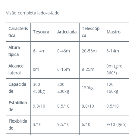
Visão completa lado-a-lado.
Caracterís
Telescópi
Tesoura
Articulada
Mastro
tica
ca
Altura
6-14m
8-46m
20-56m
6-14m
típica
Alcance
0m (giro
0m
6-15m
8-25m
lateral
360°)
Capacida
300-
200-
120-
150kg
de
450kg
230kg
160kg
Estabilida
9,8/10
8,5/10
8,8/10
9,5/10
de
Flexibilida
3/10
9,5/10
6/10
9/10 (giro)
de