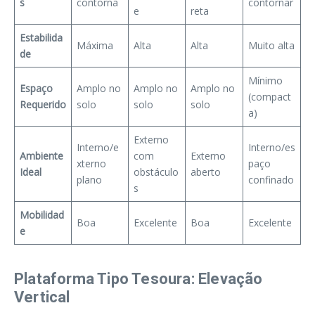
s
contorna
contornar
e
reta
Estabilida
Máxima
Alta
Alta
Muito alta
de
Mínimo
Espaço
Amplo no
Amplo no
Amplo no
(compact
Requerido
solo
solo
solo
a)
Externo
Interno/e
Interno/es
Ambiente
com
Externo
xterno
paço
Ideal
obstáculo
aberto
plano
confinado
s
Mobilidad
Boa
Excelente
Boa
Excelente
e
Plataforma Tipo Tesoura: Elevação
Vertical