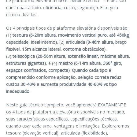
de plataforma elevatória não é “detalhe técnico” – é decisão
que impacta tudo: eficiência, custo, segurança. Este guia
elimina dúvidas.
Os 4 principais tipos de plataforma elevatória disponíveis são:
(1)
tesoura (6-20m altura, movimento vertical puro, até 450kg
capacidade, ideal interno)
, (2)
articulada (8-46m altura, braço
flexível, 15m alcance lateral, contorna obstáculos)
,
(3)
telescópica (20-56m altura, extensão linear, máxima altura,
estruturas gigantes)
, e (4)
mastro (6-14m altura, 360° giro,
espaços confinados, compacta)
.
Quando cada tipo é
compreendido conforme aplicação, seleção correta reduz
custos 30-40% e aumenta produtividade 40-60% vs tipo
inadequado
.
Neste guia técnico completo, você aprenderá EXATAMENTE
os 4 tipos de plataforma elevatória disponíveis no mercado,
suas características específicas, especificações técnicas,
quando usar cada uma, vantagens e limitações. Exploraremos
tesoura (elevação vertical), articulada (flexibilidade),