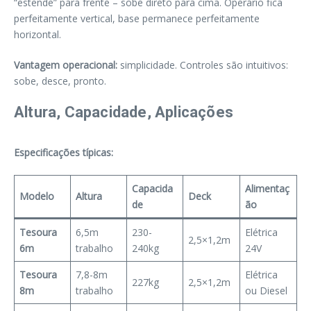
“estende” para frente – sobe direto para cima. Operário fica
perfeitamente vertical, base permanece perfeitamente
horizontal.
Vantagem operacional:
simplicidade. Controles são intuitivos:
sobe, desce, pronto.
Altura, Capacidade, Aplicações
Especificações típicas:
Capacida
Alimentaç
Modelo
Altura
Deck
de
ão
Tesoura
6,5m
230-
Elétrica
2,5×1,2m
6m
trabalho
240kg
24V
Tesoura
7,8-8m
Elétrica
227kg
2,5×1,2m
8m
trabalho
ou Diesel