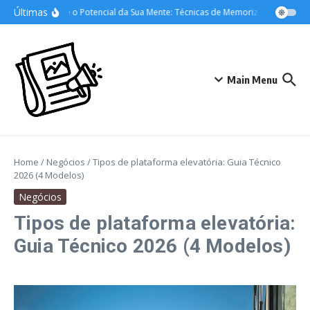
Ir para o conteúdo
Últimas
Desvende o Potencial da Sua Mente: Técnicas de Memorização para Ap
Main Menu
Home
/
Negócios
/
Tipos de plataforma elevatória: Guia Técnico
2026 (4 Modelos)
Negócios
Tipos de plataforma elevatória:
Guia Técnico 2026 (4 Modelos)