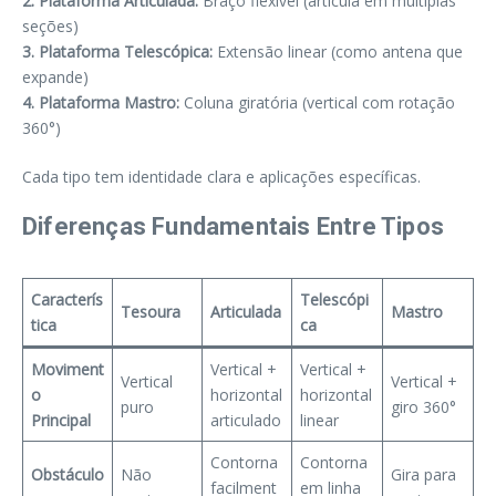
2. Plataforma Articulada:
Braço flexível (articula em múltiplas
seções)
3. Plataforma Telescópica:
Extensão linear (como antena que
expande)
4. Plataforma Mastro:
Coluna giratória (vertical com rotação
360°)
Cada tipo tem identidade clara e aplicações específicas.
Diferenças Fundamentais Entre Tipos
Caracterís
Telescópi
Tesoura
Articulada
Mastro
tica
ca
Moviment
Vertical +
Vertical +
Vertical
Vertical +
o
horizontal
horizontal
puro
giro 360°
Principal
articulado
linear
Contorna
Contorna
Obstáculo
Não
Gira para
facilment
em linha