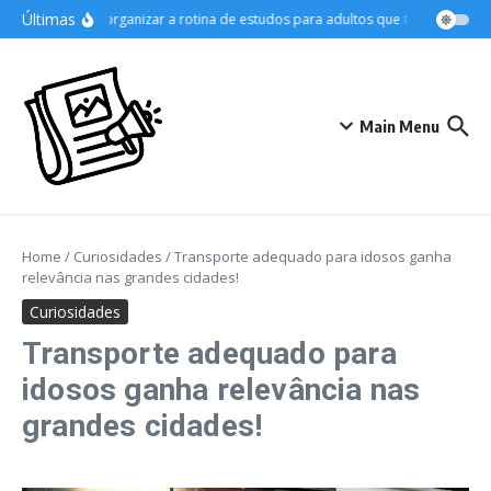
Ir para o conteúdo
Últimas
Como organizar a rotina de estudos para adultos que trabalham
A
Main Menu
Home
/
Curiosidades
/
Transporte adequado para idosos ganha
relevância nas grandes cidades!
Curiosidades
Transporte adequado para
idosos ganha relevância nas
grandes cidades!