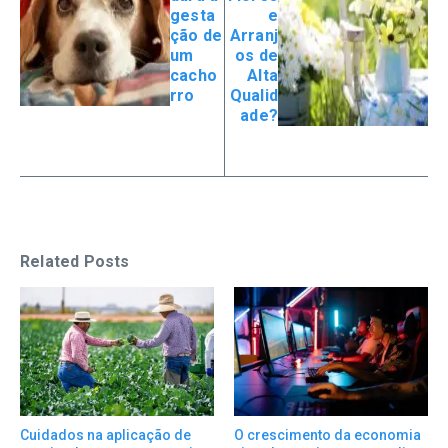
gesta
e
ção de
Arranj
um
os de
cacho
Alta
rro​
Qualid
ade?
Related Posts
Cuidados na aplicação de
O crescimento da economia