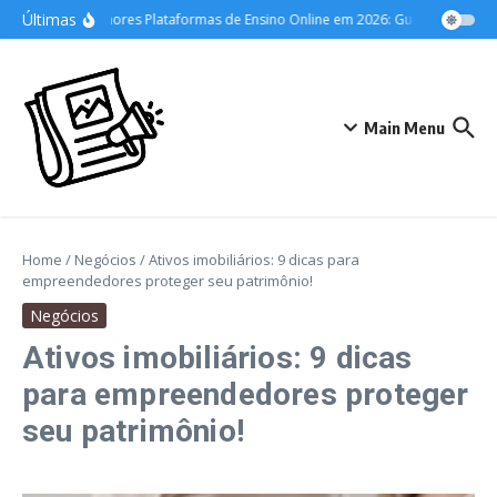
Ir para o conteúdo
Últimas
As Melhores Plataformas de Ensino Online em 2026: Guia Definitivo pa
Main Menu
Home
/
Negócios
/
Ativos imobiliários: 9 dicas para
empreendedores proteger seu patrimônio!
Negócios
Ativos imobiliários: 9 dicas
para empreendedores proteger
seu patrimônio!