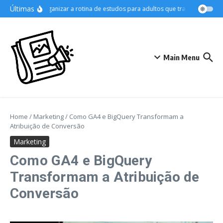
Ir para o conteúdo
Últimas
Como organizar a rotina de estudos para adultos que trabalham
As 
Main Menu
Home
/
Marketing
/
Como GA4 e BigQuery Transformam a
Atribuição de Conversão
Marketing
Como GA4 e BigQuery
Transformam a Atribuição de
Conversão