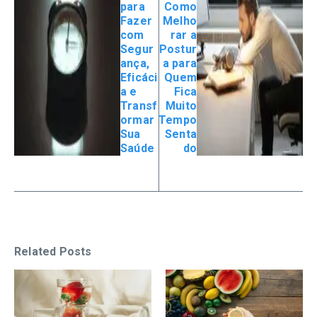
para
Como
Fazer
Melho
com
rar a
Segur
Postur
ança,
a para
Eficáci
Quem
a e
Fica
Transf
Muito
ormar
Tempo
Sua
Senta
Saúde
do
Related Posts