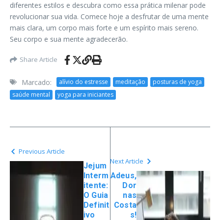
diferentes estilos e descubra como essa prática milenar pode
revolucionar sua vida. Comece hoje a desfrutar de uma mente
mais clara, um corpo mais forte e um espírito mais sereno.
Seu corpo e sua mente agradecerão.
Share Article
Marcado:
alívio do estresse
meditação
posturas de yoga
saúde mental
yoga para iniciantes
Previous Article
Next Article
Jejum
Interm
Adeus,
itente:
Dor
O Guia
nas
Definit
Costa
ivo
s!