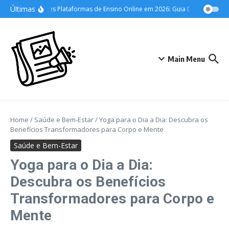
Ir para o conteúdo
Últimas
As Melhores Plataformas de Ensino Online em 2026: Guia Definitivo para s
Main Menu
Home
/
Saúde e Bem-Estar
/
Yoga para o Dia a Dia: Descubra os
Benefícios Transformadores para Corpo e Mente
Saúde e Bem-Estar
Yoga para o Dia a Dia:
Descubra os Benefícios
Transformadores para Corpo e
Mente