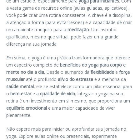
de um estúdio, especialmente para
yoga para iniciantes
. Com
a vasta gama de recursos online (aulas guiadas, aplicativos),
você pode criar uma rotina consistente. A chave é a disciplina,
a atenção à forma (para evitar lesões) e a capacidade de criar
um ambiente tranquilo para a
meditação
. Um instrutor
qualificado, mesmo que virtual, pode fazer uma grande
diferença na sua jornada.
Em suma, o yoga é uma prática transformadora que oferece
um espectro completo de
benefícios do yoga para corpo e
mente no dia a dia
. Desde o aumento da
flexibilidade
e
força
muscular
até o profundo
alívio do estresse
e a melhoria da
saúde mental
, ele se estabelece como um pilar essencial para
o
bem-estar
e a
qualidade de vida
. Integrar o yoga na sua
rotina é um investimento em si mesmo, que proporciona um
equilíbrio emocional
e uma maior capacidade de viver
plenamente.
Não espere mais para iniciar ou aprofundar sua jornada no
yoga. Explore aulas online ou presenciais, experimente