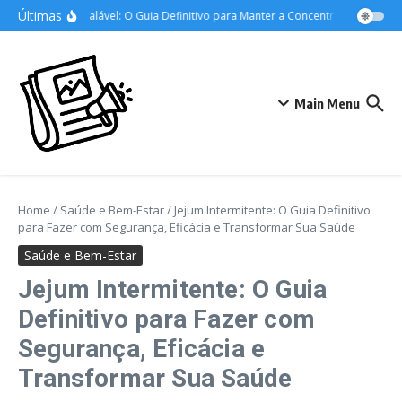
Ir para o conteúdo
Últimas
Foco Inabalável: O Guia Definitivo para Manter a Concentração nos Estu
Main Menu
Home
/
Saúde e Bem-Estar
/
Jejum Intermitente: O Guia Definitivo
para Fazer com Segurança, Eficácia e Transformar Sua Saúde
Saúde e Bem-Estar
Jejum Intermitente: O Guia
Definitivo para Fazer com
Segurança, Eficácia e
Transformar Sua Saúde