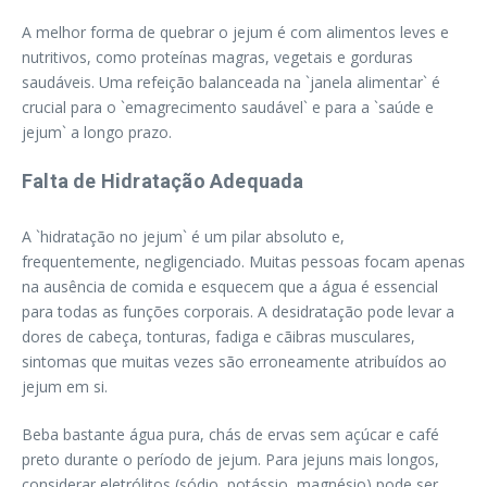
A melhor forma de quebrar o jejum é com alimentos leves e
nutritivos, como proteínas magras, vegetais e gorduras
saudáveis. Uma refeição balanceada na `janela alimentar` é
crucial para o `emagrecimento saudável` e para a `saúde e
jejum` a longo prazo.
Falta de Hidratação Adequada
A `hidratação no jejum` é um pilar absoluto e,
frequentemente, negligenciado. Muitas pessoas focam apenas
na ausência de comida e esquecem que a água é essencial
para todas as funções corporais. A desidratação pode levar a
dores de cabeça, tonturas, fadiga e cãibras musculares,
sintomas que muitas vezes são erroneamente atribuídos ao
jejum em si.
Beba bastante água pura, chás de ervas sem açúcar e café
preto durante o período de jejum. Para jejuns mais longos,
considerar eletrólitos (sódio, potássio, magnésio) pode ser