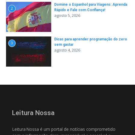
Domine o Espanhol para Viagens: Aprenda
2
Rápido e Fale com Confiança!
agosto 5, 2026
Dicas para aprender programação do zero
3
sem gastar
agosto 4, 2026
Leitura Nossa
Leitura Nossa é um portal de notícias comprometido