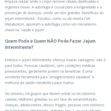
limpeza celular onde o corpo remove células danificadas e
regenera novas. A autofagia é crucial para a longevidade e a
prevenção de doenças, sendo um dos grandes `benefícios do
jejum intermitente`. Estudos, como os da revista Cell
Metabolism, apontam a autofagia como um mecanismo
chave na `saúde e jejum`.
Quem Pode e Quem NÃO Pode Fazer Jejum
Intermitente?
Embora o jejum intermitente ofereça muitas vantagens, não é
para todos. Pessoas saudáveis, sem condições médicas
preexistentes, geralmente podem se beneficiar. É uma
excelente ferramenta para `emagrecimento saudável` e
melhoria da saúde metabólica para muitos.
No entanto, há grupos que devem evitar ou ter extrema
cautela. Mulheres grávidas ou em fase de amamentação,
crianças, adolescentes, idosos frágeis, pessoas com histórico
de transtornos alimentares, diabetes tipo 1, ou que utilizam