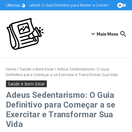
Ir para o conteúdo
Últimas
Foco Inabalável: O Guia Definitivo para Manter a Concentração nos Estu
Main Menu
Home
/
Saúde e Bem-Estar
/
Adeus Sedentarismo: O Guia
Definitivo para Começar a se Exercitar e Transformar Sua Vida
Saúde e Bem-Estar
Adeus Sedentarismo: O Guia
Definitivo para Começar a se
Exercitar e Transformar Sua
Vida