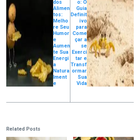
dos
o: O
Alimen
Guia
tos:
Definit
Melho
ivo
re Seu
para
Humor
Come
e
çar a
Aumen
se
te Sua
Exerci
Energi
tar e
a
Transf
Natura
ormar
lment
Sua
e
Vida
Related Posts