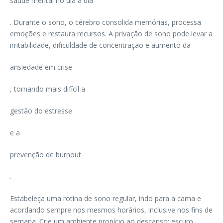
saúde mental no dia a dia
. Durante o sono, o cérebro consolida memórias, processa
emoções e restaura recursos. A privação de sono pode levar a
irritabilidade, dificuldade de concentração e aumento da
ansiedade em crise
, tornando mais difícil a
gestão do estresse
e a
prevenção de burnout
.
Estabeleça uma rotina de sono regular, indo para a cama e
acordando sempre nos mesmos horários, inclusive nos fins de
semana. Crie um ambiente propício ao descanso: escuro,