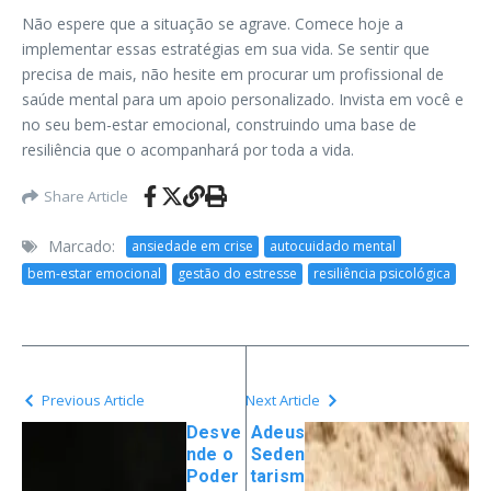
Não espere que a situação se agrave. Comece hoje a
implementar essas estratégias em sua vida. Se sentir que
precisa de mais, não hesite em procurar um profissional de
saúde mental para um apoio personalizado. Invista em você e
no seu bem-estar emocional, construindo uma base de
resiliência que o acompanhará por toda a vida.
Share Article
Marcado:
ansiedade em crise
autocuidado mental
bem-estar emocional
gestão do estresse
resiliência psicológica
Previous Article
Next Article
Desve
Adeus
nde o
Seden
Poder
tarism