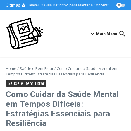
Ir para o conteúdo
Últimas
Foco Inabalável: O Guia Definitivo para Manter a Concentração nos Estu
Main Menu
Home
/
Saúde e Bem-Estar
/
Como Cuidar da Saúde Mental em
Tempos Difíceis: Estratégias Essenciais para Resiliência
Saúde e Bem-Estar
Como Cuidar da Saúde Mental
em Tempos Difíceis:
Estratégias Essenciais para
Resiliência