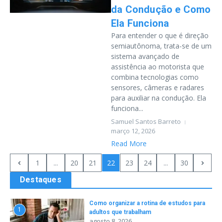
da Condução e Como
Ela Funciona
Para entender o que é direção
semiautônoma, trata-se de um
sistema avançado de
assistência ao motorista que
combina tecnologias como
sensores, câmeras e radares
para auxiliar na condução. Ela
funciona...
Samuel Santos Barreto
março 12, 2026
Read More
1
...
20
21
22
23
24
...
30
Destaques
Como organizar a rotina de estudos para
1
adultos que trabalham
agosto 8, 2026