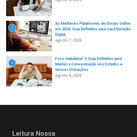
As Melhores Plataformas de Ensino Online
2
em 2026: Guia Definitivo para sua Educação
Digital
agosto 7, 2026
Foco Inabalável: O Guia Definitivo para
3
Manter a Concentração nos Estudos e
Vencer Distrações
agosto 6, 2026
Leitura Nossa