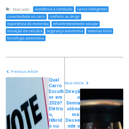
Marcado:
assistência à condução
carros inteligentes
conectividade no carro
conforto ao dirigir
experiência do motorista
infoentretenimento veicular
inovação em veículos
segurança automotiva
sistemas ADAS
tecnologia automotiva
Previous Article
Qual
Next Article
Carro
Escolh
Direçã
er em
o
2026?
Semia
Elétric
utôno
o,
ma:
Híbrid
Desve
o ou
nde o