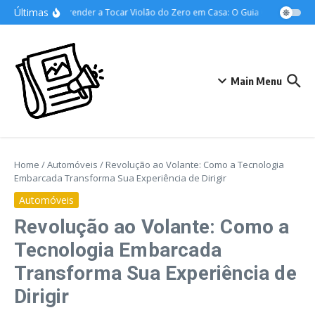
Ir para o conteúdo
Últimas
Como Aprender a Tocar Violão do Zero em Casa: O Guia Completo para 
Main Menu
Home
/
Automóveis
/
Revolução ao Volante: Como a Tecnologia
Embarcada Transforma Sua Experiência de Dirigir
Automóveis
Revolução ao Volante: Como a
Tecnologia Embarcada
Transforma Sua Experiência de
Dirigir