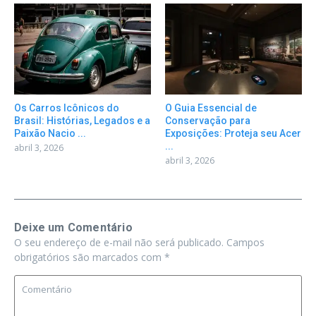
Os Carros Icônicos do
O Guia Essencial de
Brasil: Histórias, Legados e a
Conservação para
Paixão Nacio ...
Exposições: Proteja seu Acer
...
abril 3, 2026
abril 3, 2026
Deixe um Comentário
O seu endereço de e-mail não será publicado.
Campos
obrigatórios são marcados com
*