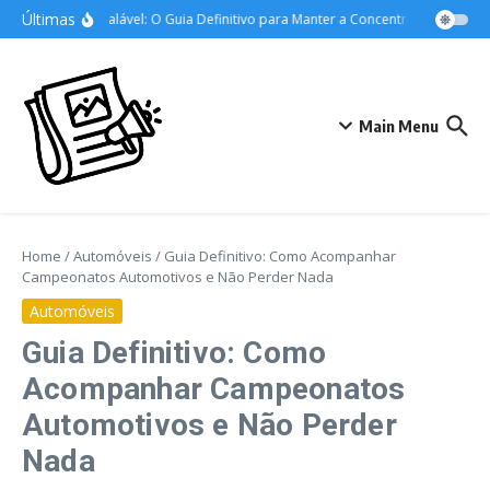
Ir para o conteúdo
Últimas
Foco Inabalável: O Guia Definitivo para Manter a Concentração nos Estud
Main Menu
Home
/
Automóveis
/
Guia Definitivo: Como Acompanhar
Campeonatos Automotivos e Não Perder Nada
Automóveis
Guia Definitivo: Como
Acompanhar Campeonatos
Automotivos e Não Perder
Nada