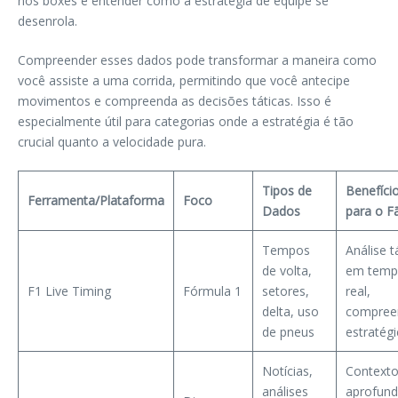
nos boxes e entender como a estratégia de equipe se
desenrola.
Compreender esses dados pode transformar a maneira como
você assiste a uma corrida, permitindo que você antecipe
movimentos e compreenda as decisões táticas. Isso é
especialmente útil para categorias onde a estratégia é tão
crucial quanto a velocidade pura.
Tipos de
Benefíci
Ferramenta/Plataforma
Foco
Dados
para o F
Tempos
Análise t
de volta,
em tem
F1 Live Timing
Fórmula 1
setores,
real,
delta, uso
compree
de pneus
estratégi
Notícias,
Context
análises
aprofun