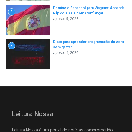
Domine o Espanhol para Viagens: Aprenda
2
Rápido e Fale com Confiança!
agosto 5, 2026
Dicas para aprender programação do zero
3
sem gastar
agosto 4, 2026
Leitura Nossa
Leitura Nossa é um portal de notícias comprometido