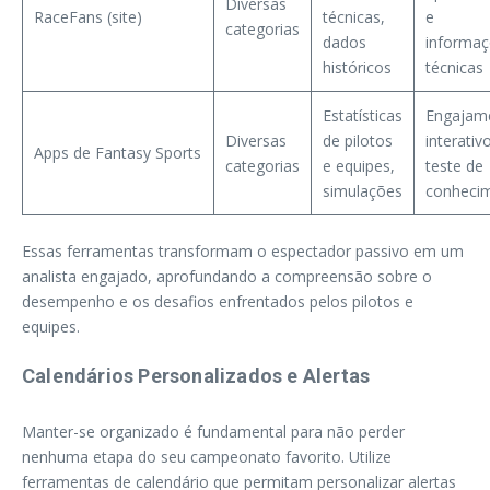
Diversas
RaceFans (site)
técnicas,
e
categorias
dados
informa
históricos
técnicas
Estatísticas
Engajam
Diversas
de pilotos
interativ
Apps de Fantasy Sports
categorias
e equipes,
teste de
simulações
conheci
Essas ferramentas transformam o espectador passivo em um
analista engajado, aprofundando a compreensão sobre o
desempenho e os desafios enfrentados pelos pilotos e
equipes.
Calendários Personalizados e Alertas
Manter-se organizado é fundamental para não perder
nenhuma etapa do seu campeonato favorito. Utilize
ferramentas de calendário que permitam personalizar alertas