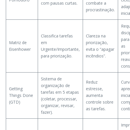
com pausas curtas.
combate a
adap
procrastinação.
inicia
Requ
disci
Classifica tarefas
Clareza na
para
Matriz de
em
priorização,
as
Eisenhower
Urgente/Importante,
evita o “apagar
prio
para priorização.
incêndios”.
reav
cons
Sistema de
Reduz
Curv
organização de
Getting
estresse,
apre
tarefas em 5 etapas
Things Done
aumenta
inici
(coletar, processar,
(GTD)
controle sobre
com
organizar, revisar,
as tarefas.
cont
fazer).
Impr