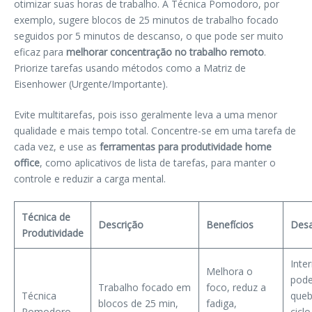
otimizar suas horas de trabalho. A Técnica Pomodoro, por
exemplo, sugere blocos de 25 minutos de trabalho focado
seguidos por 5 minutos de descanso, o que pode ser muito
eficaz para
melhorar concentração no trabalho remoto
.
Priorize tarefas usando métodos como a Matriz de
Eisenhower (Urgente/Importante).
Evite multitarefas, pois isso geralmente leva a uma menor
qualidade e mais tempo total. Concentre-se em uma tarefa de
cada vez, e use as
ferramentas para produtividade home
office
, como aplicativos de lista de tarefas, para manter o
controle e reduzir a carga mental.
Técnica de
Descrição
Benefícios
Desa
Produtividade
Inte
Melhora o
pod
Trabalho focado em
foco, reduz a
Técnica
queb
blocos de 25 min,
fadiga,
Pomodoro
ciclo