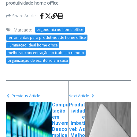
produtividade home office
.
Share Article
Marcado:
ergonomia no home office
ferramentas para produtividade home office
iluminação ideal home office
melhorar concentração no trabalho remoto
organização de escritório em casa
Previous Article
Next Article
Compu
Produt
tação
ividad
em
e
Nuvem
Imbatí
Desco
vel: As
mplica
Melho