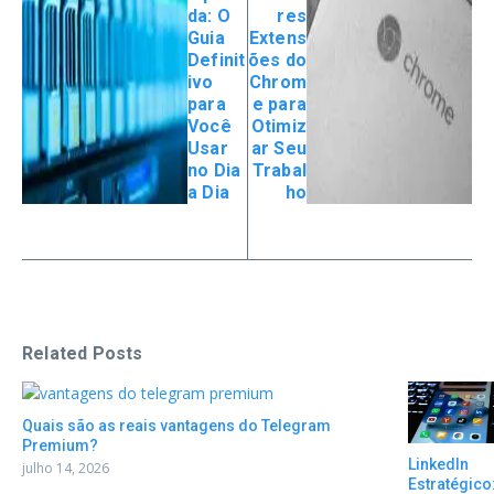
da: O
res
Guia
Extens
Definit
ões do
ivo
Chrom
para
e para
Você
Otimiz
Usar
ar Seu
no Dia
Trabal
a Dia
ho
Related Posts
Quais são as reais vantagens do Telegram
Premium?
LinkedIn
julho 14, 2026
Estratégico