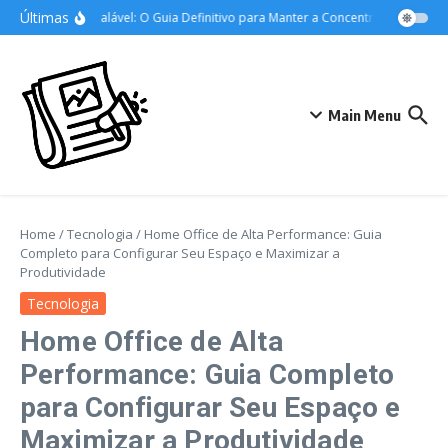
Ir para o conteúdo
Últimas
Foco Inabalável: O Guia Definitivo para Manter a Concentração nos Estu
Main Menu
Home
/
Tecnologia
/
Home Office de Alta Performance: Guia
Completo para Configurar Seu Espaço e Maximizar a
Produtividade
Tecnologia
Home Office de Alta
Performance: Guia Completo
para Configurar Seu Espaço e
Maximizar a Produtividade