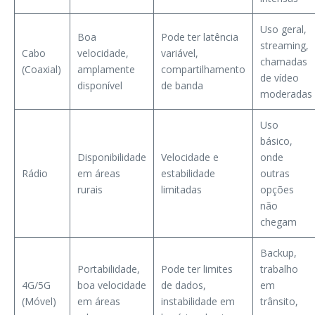
Uso geral,
Boa
Pode ter latência
streaming,
Cabo
velocidade,
variável,
chamadas
(Coaxial)
amplamente
compartilhamento
de vídeo
disponível
de banda
moderadas
Uso
básico,
Disponibilidade
Velocidade e
onde
Rádio
em áreas
estabilidade
outras
rurais
limitadas
opções
não
chegam
Backup,
Portabilidade,
Pode ter limites
trabalho
4G/5G
boa velocidade
de dados,
em
(Móvel)
em áreas
instabilidade em
trânsito,