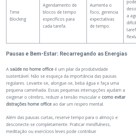
pod
Agendamento de
Aumenta o
deso
Time
blocos de tempo
foco, gerencia
a ag
Blocking
específicos para
expectativas
difíc
cada tarefa.
de tempo.
tare
flexí
Pausas e Bem-Estar: Recarregando as Energias
A
saúde no home office
é um pilar da produtividade
sustentável. Não se esqueça da importância das pausas
regulares. Levante-se, alongue-se, beba água e faça uma
pequena caminhada. Essas pequenas interrupções ajudam a
oxigenar o cérebro, reduzir a tensão muscular e
como evitar
distrações home office
ao dar um respiro mental.
Além das pausas curtas, reserve tempo para o almoço e
desconecte-se completamente. Praticar mindfulness,
meditação ou exercícios leves pode contribuir